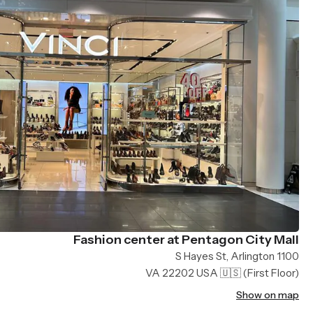
Fashion center at Pentagon City Mall
1100 S Hayes St, Arlington
VA 22202 USA 🇺🇸
(First Floor)
Show on map