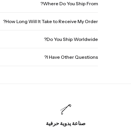
Where Do You Ship From?
We are shipping from Virginia, USA to Worldwide.
How Long Will It Take to Receive My Order?
. Orders placed Friday afternoon through Sunday or on
Do You Ship Worldwide?
up to three business days for order processing during
 to seven business days, depending on your location.
ldwide, it will take 5 business days with DHL ground.
l shipments will show shipping estimates at checkout.
I Have Other Questions?
o@vincileather.com or phone number: +1 877-804-6556.
صناعة يدوية حرفية