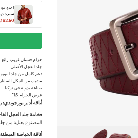
اجمع مع
سترة ديل
,162.50
حزام فستان غريب رائع
جلد العجل الأصلي
دعم كامل من جلد النوبوك
مشبك من النيكل الساتان
صناعة يدوية في تركيا
عرض الحزام: 1.5"
أناقة أدلر بورجوندي:
فخامة جلد العجل الفاخ
المصنوع بعناية من جلد العجل الأصلي بنسبة
أناقة الخياطة المبطنة: