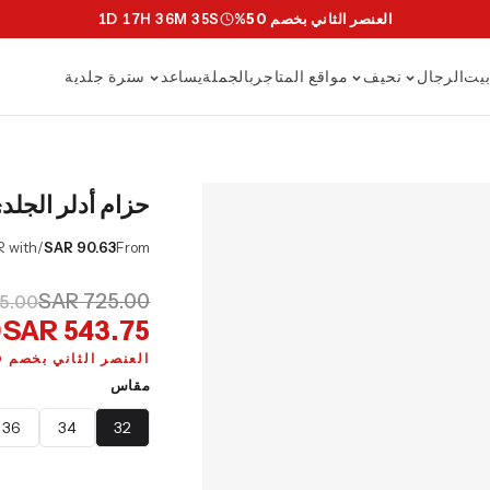
العنصر الثاني بخصم 50%
S
34
M
36
H
17
D
1
يت
الرجال
نحيف
مواقع المتاجر
بالجملة
يساعد
سترة جلدية
حزام أدلر الجلدي
/mo or 0% APR with
SAR 90.63
From
SAR 725.00
5.00
SAR 543.75
العنصر الثاني بخصم 50%
مقاس
36
34
32