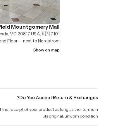
ield Mountgomery Mall
7101 Democracy Blvd, Bethesda, MD 20817 USA 🇺🇸
nd Floor — next to Nordstrom
Show on map
Do You Accept Return & Exchanges?
the receipt of your product as long as the item is in
its original, unworn condition.