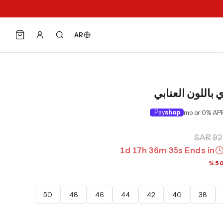
AR
 باللون العنابي
Pay
shop
SAR 92
1
d
17
h
36
m
34
s
Ends in
50
48
46
44
42
40
38