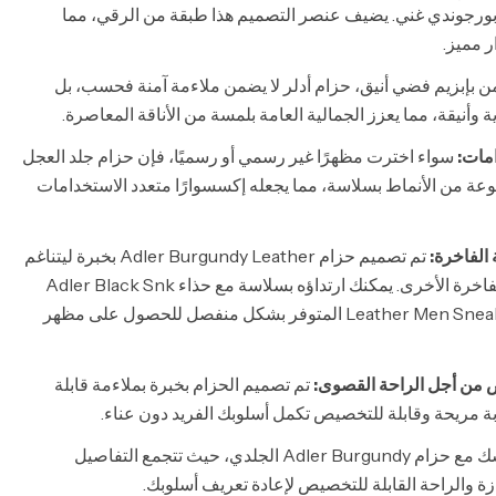
 بورجوندي غني. يضيف عنصر التصميم هذا طبقة من الرقي، مما
 مميز.
 بإبزيم فضي أنيق، حزام أدلر لا يضمن ملاءمة آمنة فحسب، بل
وأنيقة، مما يعزز الجمالية العامة بلمسة من الأناقة المعاصرة.
مات:
سواء اخترت مظهرًا غير رسمي أو رسميًا، فإن حزام جلد العجل
عة من الأنماط بسلاسة، مما يجعله إكسسوارًا متعدد الاستخدامات
 الفاخرة:
تم تصميم حزام Adler Burgundy Leather بخبرة ليتناغم
بسهولة مع العروض الفاخرة الأخرى. يمكنك ارتداؤه بسلاسة مع حذاء Adler Black Snk
Leather Men Sneaker Limited Edition المتوفر بشكل منفصل للحصول على مظهر
 من أجل الراحة القصوى:
تم تصميم الحزام بخبرة بملاءمة قابلة
بة مريحة وقابلة للتخصيص تكمل أسلوبك الفريد دون عناء.
قم بترقية خزانة ملابسك مع حزام Adler Burgundy الجلدي، حيث تتجمع التفاصيل
ازة والراحة القابلة للتخصيص لإعادة تعريف أسلوبك.