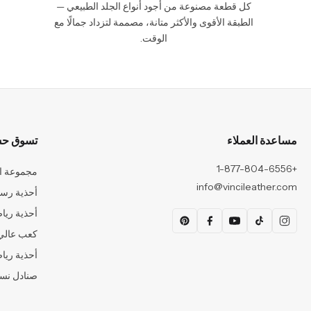
كل قطعة مصنوعة من أجود أنواع الجلد الطبيعي —
الطبقة الأقوى والأكثر متانة، مصممة لتزداد جمالًا مع
الوقت.
مساعدة العملاء
تسوق حس
+1-877-804-6556
مجموعة ال
info@vincileather.com
أحذية رسم
أحذية ريا
كعب عالي
أحذية ريا
صنادل نس