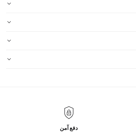
Once your order is placed, it will ship within one business day
holidays will be shipped on the next business day. Please allow 
sale times and the holidays. Standard shipping takes four
Yes we do ship wor
Internationa
We will be glad to help you. Please, you can reach us via: inf
دفع آمن