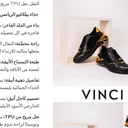
النعل: نعل TPU مريح
حذاء بيللاغيو الرياضي 
بناء من الجلد الفاخر:
مص
فاخرة في كل تفصيلة.
راحة محسّنة:
النعال ا
يجعلها مثالية للارتدا
طبعة التمساح الأنيقة:
ي
لمسة من الأناقة والتف
تفاصيل ذهبية أنيقة:
تمي
الحذاء الجمالية بلمسة
تصميم كاحل أنيق:
تصمي
الخارجي الأسود الأملس،
نعل مريح من TPU:
وتوسيدًا لراحة تدوم طو