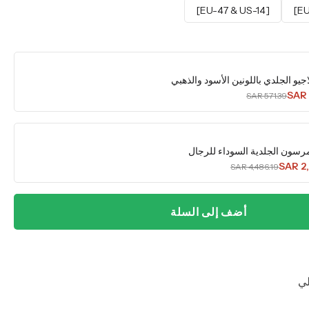
[EU-47 & US-14]
جيو الجلدي باللونين الأسود والذهبي
SAR 
SAR 571.39
رسون الجلدية السوداء للرجال
SAR 2
SAR 4,486.19
أضف إلى السلة
لي