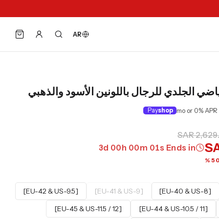
AR
ياضي الجلدي للرجال باللونين الأسود والذهبي
Pay
shop
SAR 2,629
SA
2
d
23
h
59
m
59
s
Ends in
[EU-42 & US-9.5]
[EU-41 & US-9]
[EU-40 & US-8]
[EU-45 & US-11.5 / 12]
[EU-44 & US-10.5 / 11]