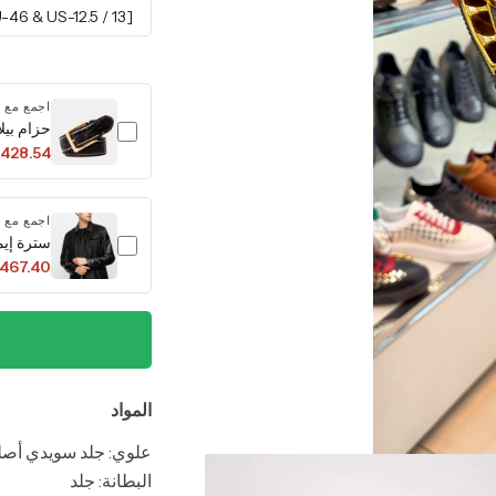
[EU-46 & US-12.5 / 13]
اجمع مع
حزام بيلا
428.54
اجمع مع
سترة إيم
,467.40
المواد
علوي: جلد سويدي أص
البطانة: جلد