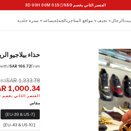
العنصر الثاني بخصم 50%
S
59
M
59
H
23
D
2
يت
الرجال
نحيف
مواقع المتاجر
بالجملة
يساعد
سترة جلدية
حذاء بيلاجيو الر
/mo or 0% APR with
SAR 166.72
From
SAR 1,333.78
.83
R 1,000.34
العنصر الثاني بخصم 50%
مقاس
[EU-39 & US-7]
[EU-43 & US-10]