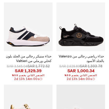
حذاء رياضي رجالي من Valenzo
حذاء سنيكر رجالي من الجلد بلون
بالجلد الأسود
كحلي ورملي من Valtieri
SAR 1,772.52
SAR 1,333.78
SAR 3,545.04
SAR 2,629.83
SAR 1,329.39
SAR 1,000.34
العنصر الثاني بخصم 50%
العنصر الثاني بخصم 50%
2
d
13
h
13
m
59
s
2
d
13
h
13
m
59
s