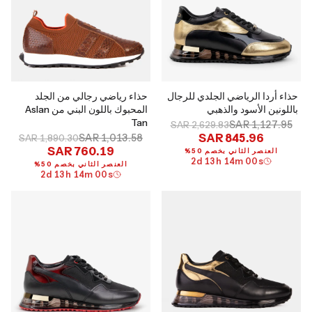
حذاء أردا الرياضي الجلدي للرجال
حذاء رياضي رجالي من الجلد
باللونين الأسود والذهبي
المحبوك باللون البني من Aslan
Tan
SAR 1,127.95
SAR 2,629.83
SAR 845.96
SAR 1,013.58
SAR 1,890.30
SAR 760.19
العنصر الثاني بخصم 50%
2
d
13
h
13
m
59
s
العنصر الثاني بخصم 50%
2
d
13
h
13
m
59
s