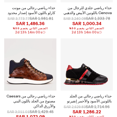
حذاء رياضي جلدي للرجال من
حذاء رياضي رجالي من مونت
Cenova باللونين الأبيض والذهبي
كارلو باللون الأسود إصدار محدود
SAR 1,981.81
SAR 1,333.78
SAR 3,773.77
SAR 3,240.08
SAR 1,486.36
SAR 1,000.34
العنصر الثاني بخصم 50%
العنصر الثاني بخصم 50%
2
d
13
h
13
m
59
s
2
d
13
h
13
m
59
s
حذاء رياضي رجالي من الجلد
حذاء رياضي رجالي من Caesars
باللونين الأسود والأحمر إنفيرنو
مصنوع من الجلد باللون البني
والأزرق الداكن
SAR 1,714.96
SAR 2,629.83
SAR 1,286.22
SAR 1,429.45
SAR 3,011.01
SAR 1,072.09
العنصر الثاني بخصم 50%