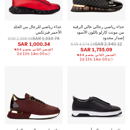
حذاء رياضي رجالي عالي الرقبة
حذاء رياضي للرجال من الجلد
من مونت كارلو باللون الأسود
الأحمر فيرتكس
إصدار محدود
SAR 1,333.78
SAR 2,268.06
SAR 1,000.34
SAR 2,340.12
SAR 4,574.24
SAR 1,755.09
العنصر الثاني بخصم 50%
2
d
13
h
13
m
59
s
العنصر الثاني بخصم 50%
2
d
13
h
13
m
59
s