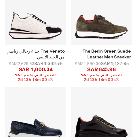
The Berlin Green Suede
The Veneto حذاء رجالي رياضي
Leather Men Sneaker
من الجلد الأبيض
SAR 1,333.78
SAR 1,127.95
SAR 2,629.83
SAR 1,890.30
SAR 1,000.34
SAR 845.96
العنصر الثاني بخصم 50%
العنصر الثاني بخصم 50%
2
d
13
h
13
m
59
s
2
d
13
h
13
m
59
s