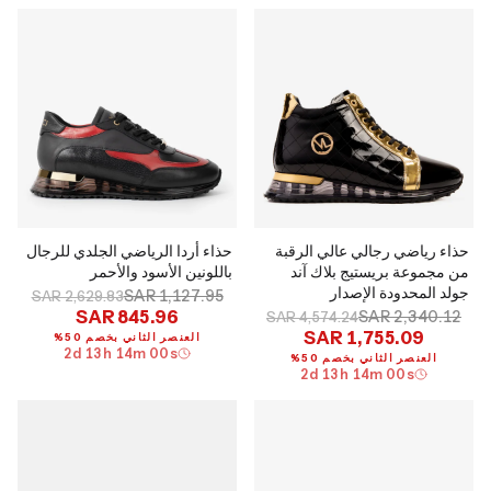
حذاء رياضي رجالي عالي الرقبة
حذاء أردا الرياضي الجلدي للرجال
من مجموعة بريستيج بلاك آند
باللونين الأسود والأحمر
جولد المحدودة الإصدار
SAR 1,127.95
SAR 2,629.83
SAR 845.96
SAR 2,340.12
SAR 4,574.24
SAR 1,755.09
العنصر الثاني بخصم 50%
2
d
13
h
13
m
59
s
العنصر الثاني بخصم 50%
2
d
13
h
13
m
59
s