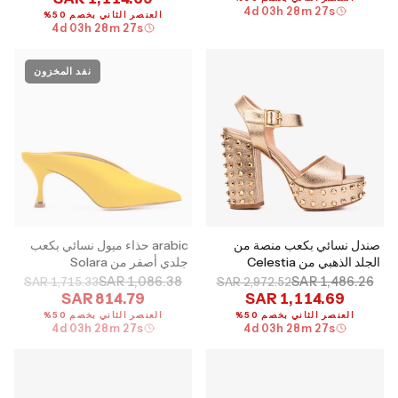
4
d
03
h
28
m
26
s
العنصر الثاني بخصم 50%
4
d
03
h
28
m
26
s
نفد المخزون
صندل نسائي بكعب منصة من
arabic حذاء ميول نسائي بكعب
الجلد الذهبي من Celestia
جلدي أصفر من Solara
SAR 1,086.38
SAR 1,486.26
SAR 1,715.33
SAR 2,972.52
SAR 814.79
SAR 1,114.69
العنصر الثاني بخصم 50%
العنصر الثاني بخصم 50%
4
d
03
h
28
m
26
s
4
d
03
h
28
m
26
s