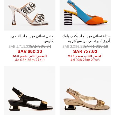
حذاء نسائي من الجلد بكعب بلوك
صندل نسائي من الجلد الفضي
أزرق / برتقالي من سبيكتروم
إكليبس
SAR 906.84
SAR 1,010.16
SAR 1,715.33
SAR 2,096.55
SAR 680.13
SAR 757.62
العنصر الثاني بخصم 50%
العنصر الثاني بخصم 50%
4
d
03
h
28
m
26
s
4
d
03
h
28
m
26
s