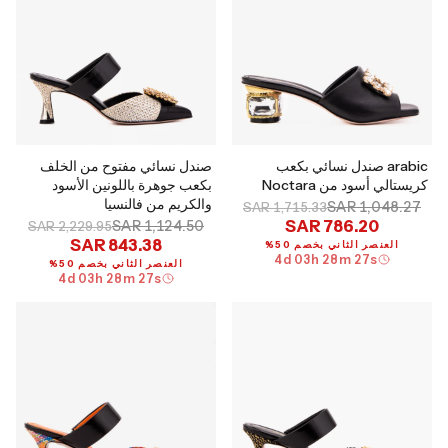
arabic صندل نسائي بكعب
صندل نسائي مفتوح من الخلف
كريستالي أسود من Noctara
بكعب جوهرة باللونين الأسود
والكريم من فالنسيا
SAR 1,048.27
SAR 1,715.33
SAR 786.20
SAR 1,124.50
SAR 2,229.95
SAR 843.38
العنصر الثاني بخصم 50%
4
d
03
h
28
m
26
s
العنصر الثاني بخصم 50%
4
d
03
h
28
m
26
s