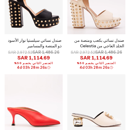
صندل نسائي بكعب ومنصة من
صندل نسائي سيلستيا نوار الأسود
الجلد العاجي من Celestia
ذو المنصة والمسامير
SAR 1,486.26
SAR 1,486.26
SAR 2,972.52
SAR 2,972.52
SAR 1,114.69
SAR 1,114.69
العنصر الثاني بخصم 50%
العنصر الثاني بخصم 50%
4
d
03
h
28
m
25
s
4
d
03
h
28
m
25
s