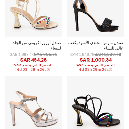
صندل مارس الجلدي الأسود بكعب
صندل أورورا كريمي من الجلد
عالي للنساء
للنساء
SAR 605.71
SAR 1,333.78
SAR 1,867.44
SAR 1,848.78
SAR 454.28
SAR 1,000.34
العنصر الثاني بخصم 50%
العنصر الثاني بخصم 50%
4
d
03
h
28
m
26
s
4
d
03
h
28
m
26
s