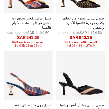
صندل نسائي مفتوح من الخلف
صندل مولي بكعب مجوهرات
بكعب جوهرة فالنسيا الأسود
نسائي من الجلد متعدد الألوان
والذهبي
فالنسيا
SAR 1,124.50
SAR 1,124.50
SAR 2,229.95
SAR 2,229.95
SAR 843.38
SAR 843.38
العنصر الثاني بخصم 50%
العنصر الثاني بخصم 50%
4
d
03
h
28
m
26
s
4
d
03
h
28
m
26
s
صندل نسائي ريفييرا أسود ورافيا
صندل زوي جلد نسائي بكعب