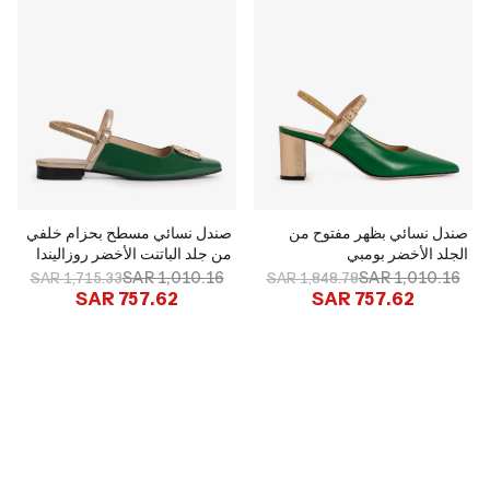
صندل نسائي بظهر مفتوح من
صندل نسائي مسطح بحزام خلفي
الجلد الأخضر بومبي
من جلد الباتنت الأخضر روزاليندا
SAR 1,010.16
SAR 1,010.16
SAR 1,715.33
SAR 1,848.78
SAR 757.62
SAR 757.62
العنصر الثاني بخصم 50%
العنصر الثاني بخصم 50%
4
d
03
h
28
m
26
s
4
d
03
h
28
m
26
s