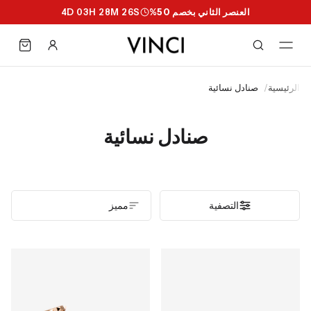
العنصر الثاني بخصم 50%
S
25
M
28
H
03
D
4
الرئيسية
/
صنادل نسائية
صنادل نسائية
التصفية