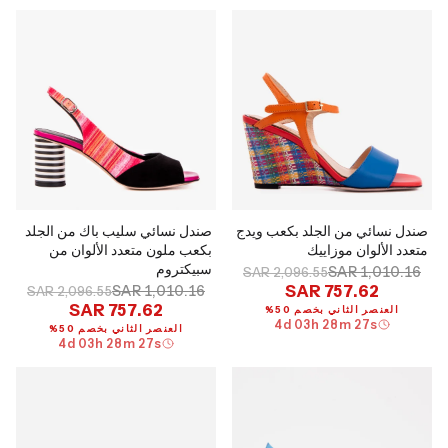
صندل نسائي من الجلد بكعب ويدج
صندل نسائي سليب باك من الجلد
متعدد الألوان موزاييك
بكعب ملون متعدد الألوان من
سبيكتروم
SAR 1,010.16
SAR 2,096.55
SAR 757.62
SAR 1,010.16
SAR 2,096.55
SAR 757.62
العنصر الثاني بخصم 50%
4
d
03
h
28
m
26
s
العنصر الثاني بخصم 50%
4
d
03
h
28
m
26
s