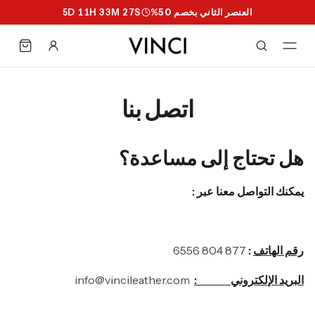
العنصر الثاني بخصم 50%
S
26
M
33
H
11
D
5
اتصل بنا
هل تحتاج إلى مساعدة؟
يمكنك التواصل معنا عبر :
رقم الهاتف
:
877 804 6556
البريد الإلكتروني :
info@vincileather.com