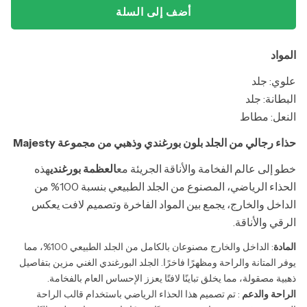
أضف إلى السلة
المواد
علوي: جلد
البطانة: جلد
النعل: مطاط
حذاء رجالي من الجلد بلون بورغندي وذهبي من مجموعة Majesty
خطو إلى عالم الفخامة والأناقة الجريئة مع
العظمة بورغندي
هذه
الحذاء الرياضي، المصنوع من الجلد الطبيعي بنسبة 100% من
الداخل والخارج، يجمع بين المواد الفاخرة وتصميم لافت يعكس
الرقي والأناقة.
المادة
: الداخل والخارج مصنوعان بالكامل من الجلد الطبيعي 100%، مما
يوفر المتانة والراحة ومظهرًا فاخرًا. الجلد البورغندي الغني مزين بتفاصيل
ذهبية مصقولة، مما يخلق تباينًا لافتًا يعزز الإحساس العام بالفخامة.
الراحة والدعم
: تم تصميم هذا الحذاء الرياضي باستخدام قالب الراحة