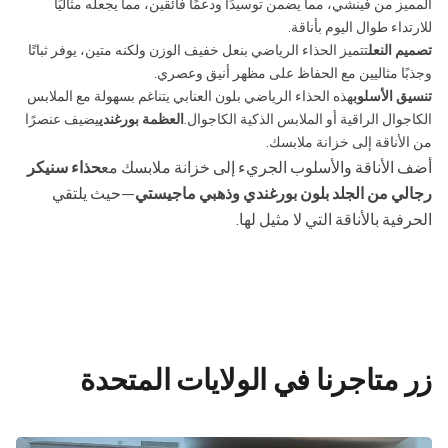
المميز من فينشي، مما يضمن توسيدًا ودعمًا فائقين، مما يجعله مثاليًا
للارتداء طوال اليوم بأناقة.
تصميم النعل
تتميز الحذاء الرياضي بنعل خفيف الوزن ولكنه متين، يوفر ثباتًا
وجذبًا مثاليين مع الحفاظ على مظهر أنيق وعصري.
تنسيق الأسلوب
هذه الحذاء الرياضي بلون العنابي يتناغم بسهولة مع الملابس
الكاجوال الراقية أو الملابس الذكية الكاجوال.
العظمة بورغندي
يضيف عنصرًا
من الأناقة إلى خزانة ملابسك.
أضف الأناقة والأسلوب الجريء إلى خزانة ملابسك مع
حذاء سنيكر
رجالي من الجلد بلون بورغندي وذهبي ماجيستي
—حيث يلتقي
الحرفية بالأناقة التي لا مثيل لها.
زر متاجرنا في الولايات المتحدة