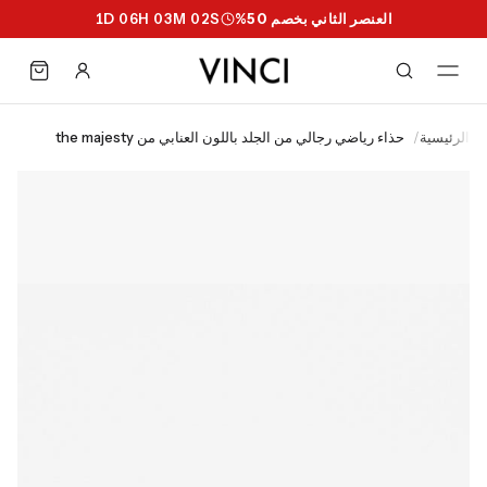
العنصر الثاني بخصم 50%
S
02
M
03
H
06
D
1
الرئيسية
/
حذاء رياضي رجالي من الجلد باللون العنابي من the majesty