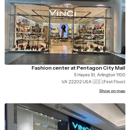
Fashion center at Pentagon City Mall
1100 S Hayes St, Arlington
VA 22202 USA 🇺🇸
(First Floor)
Show on map