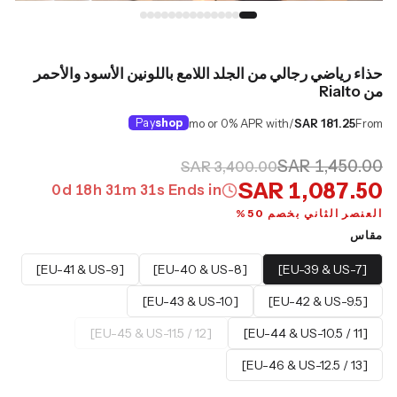
حذاء رياضي رجالي من الجلد اللامع باللونين الأسود والأحمر
من Rialto
Pay
shop
/mo or 0% APR with
SAR 181.25
From
SAR 1,450.00
SAR 3,400.00
SAR 1,087.50
0
d
18
h
31
m
30
s
Ends in
العنصر الثاني بخصم 50%
مقاس
[EU-41 & US-9]
[EU-40 & US-8]
[EU-39 & US-7]
[EU-43 & US-10]
[EU-42 & US-9.5]
[EU-45 & US-11.5 / 12]
[EU-44 & US-10.5 / 11]
[EU-46 & US-12.5 / 13]