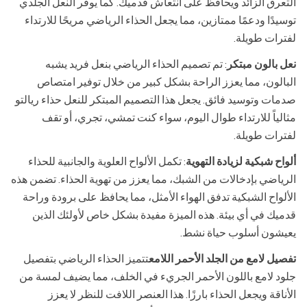
التعرق الزائد ويحافظ على انتعاش قدميك. كما يوفر النعل الجلدي
توسيدًا ودعمًا ممتازين، مما يجعل الحذاء الرياضي مريحًا للارتداء
لفترات طويلة.
نعل بالون مبتكر
: تم تصميم الحذاء الرياضي بنعل فريد يشبه
البالون، مما يعزز الراحة بشكل كبير من خلال توفير امتصاص
صدمات وتوسيد فائق. يجعل هذا التصميم المبتكر للنعل حذاء ريالتو
مثالياً للارتداء طوال اليوم، سواء كنت تمشي، تجري، أو تقف
لفترات طويلة.
ألواح شبكية لزيادة التهوية
: تكمل الألواح العلوية والجانبية للحذاء
الرياضي بإدخالات من الشبك، مما يعزز من تهوية الحذاء. تضمن هذه
الألواح الشبكية تدفق الهواء الأمثل، مما يحافظ على برودة وراحة
قدميك في أي بيئة. هذه الميزة مفيدة بشكل خاص لأولئك الذين
يعيشون أسلوب حياة نشط.
تفصيل لامع من الجلد الأحمر اللامع
تتميز الحذاء الرياضي بتفصيل
جلود لامع باللون الأحمر الجريء في الخلف، مما يضيف لمسة من
الأناقة ويجعل الحذاء بارزًا. هذا العنصر اللافت للنظر لا يعزز