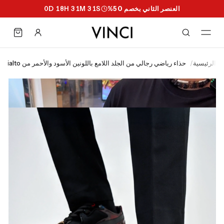
العنصر الثاني بخصم 50%
S
30
M
31
H
18
D
0
الرئيسية
/
حذاء رياضي رجالي من الجلد اللامع باللونين الأسود والأحمر من rialto