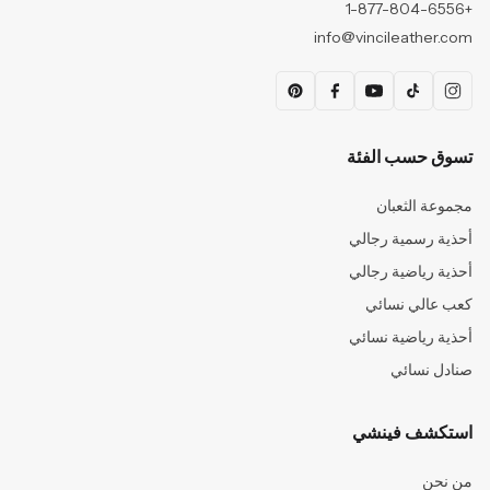
+1-877-804-6556
info@vincileather.com
تسوق حسب الفئة
مجموعة الثعبان
أحذية رسمية رجالي
أحذية رياضية رجالي
كعب عالي نسائي
أحذية رياضية نسائي
صنادل نسائي
استكشف فينشي
من نحن