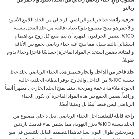
ريالتو
حرفية رائعة
: حذاء ريالتو الرياضي الرجالي من الجلد اللامع الأسود
والأحمر هو منتج مصنوع يدويًا بعناية فائقة من جلد العجل بنسبة
100%. يضمن الحرفيون المهرة أن يتم صنع كل زوج مع اهتمام
استثنائي بالتفاصيل، مما ينتج عنه حذاء رياضي يجمع بين الأناقة
والمتانة. يضمن استخدام المواد الفاخرة إحساسًا فاخرًا وحذاءً يدوم
طويلاً.
جلد فاخر من الداخل والخارج
تتميز هذه الحذاء الرياضي بجلد عجل
بنسبة 100% من الداخل والخارج. يوفر البطانة الجلدية عالية
الجودة ملاءمة ناعمة ومريحة، بينما يمنح الجلد الخارجي مظهراً أنيقاً
وراقياً. يضمن الجمع بين هذه المواد الفاخرة أن يكون الحذاء
الرياضي ليس فقط أنيقًا بل ومتينًا أيضًا.
راحة قابلة للتنفس
داخل الحذاء الرياضي، نعل داخلي مصنوع من
الجلد بنسبة 100% يعزز التهوية، مما يضمن بقاء قدميك باردتين
ومريحتين طوال اليوم. يساعد هذا التصميم القابل للتنفس في منع