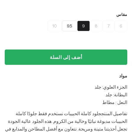
مقاس
10
9.5
9
8
7
6
أضف إلى السلة
مواد
الجزء العلوي: جلد
البطانة: جلد
النعل : مطاط
تفاصيل المنتججلود كاملة الحبيبات نستخدم فقط جلودًا كاملة
الحبيبات مدبوغة نباتيًا وخالية من الكروم. هذه الجلود عالية الجودة
تجعل أحذيتنا متينة ومريحة. نتعاون مع أفضل المطاحن والمدابغ في