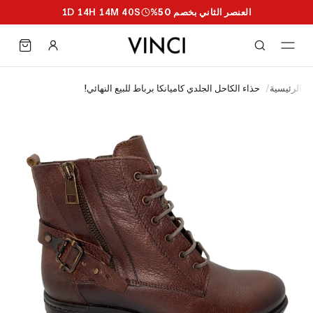
العنصر الثاني بخصم 50%
S
39
M
14
H
14
D
1
الرئيسية
/
حذاء الكاحل الجلدي كاميانكا برباط للبيع النهائي!