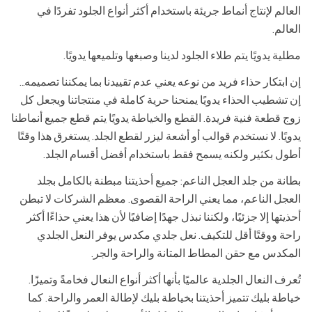
العالم لإنتاج أنماط جريئة باستخدام أكثر أنواع الجلود تفردًا في
العالم.
مطلية يدويًا يتم طلاء الجلود لدينا وصبغها وتلميعها يدويًا.
إن ابتكار حذاء فريد من نوعه يعني عدم تقييدنا بما يمكننا تصميمه...
إن تشطيب الحذاء يدويًا يمنحنا حرية كاملة في منتجاتنا ويجعل كل
زوج قطعة فنية فريدة. القطع والخياطة يدويًا يتم قطع جميع أنماطنا
يدويًا. لا نستخدم قوالب أو أشعة ليزر لقطع الجلد. يستغرق هذا وقتًا
أطول بكثير ولكنه يسمح فقط باستخدام أفضل أقسام الجلد.
بطانة من جلد العجل الناعم: جميع أحذيتنا مبطنة بالكامل بجلد
العجل الناعم، مما يعني الراحة القصوى. معظم الشركات لا تبطن
أحذيتها إلا جزئيًا، ولكننا نبذل جهدًا إضافيًا لأن هذا يعني حذاءًا أكثر
راحة ووقتًا أقل للتكيف. نعل جلدي مكدس يوفر النعل الجلدي
المكدس مع حقن المطاط المتانة والراحة والجر.
تُعرف النعال الجلدية عالميًا بأنها أكثر أنواع النعال فخامةً وتميزًا.
خياطة بليك تتميز أحذيتنا بخياطة بليك لإطالة العمر والراحة. كما