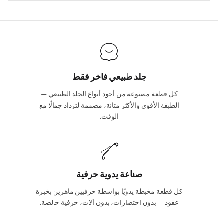
days, depending on your location. International shipments will
We will be glad to help you. Please, you can reach us via:
show shipping estimates at checkout.
info@vincileather.com or phone number: +1 877-804-6556.
جلد طبيعي فاخر فقط
كل قطعة مصنوعة من أجود أنواع الجلد الطبيعي —
الطبقة الأقوى والأكثر متانة، مصممة لتزداد جمالًا مع
الوقت.
صناعة يدوية حرفية
كل قطعة مخيطة يدويًا بواسطة حرفيين ماهرين بخبرة
عقود — بدون اختصارات، بدون آلات، حرفية خالصة.