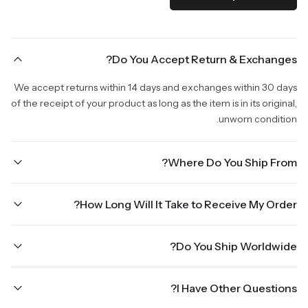
Do You Accept Return & Exchanges?
We accept returns within 14 days and exchanges within 30 days
of the receipt of your product as long as the item is in its original,
unworn condition.
Where Do You Ship From?
We are shipping from Virginia, USA to Worldwide.
How Long Will It Take to Receive My Order?
Once your order is placed, it will ship within one business day.
Do You Ship Worldwide?
Orders placed Friday afternoon through Sunday or on holidays
will be shipped on the next business day. Please allow up to
Yes we do ship worldwide, it will take 5 business days with DHL
three business days for order processing during sale times and
I Have Other Questions?
ground.
the holidays. Standard shipping takes four to seven business