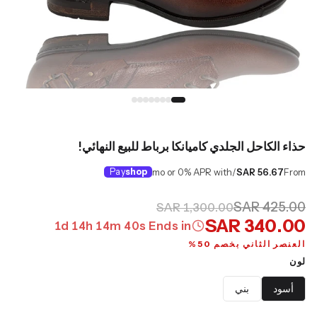
حذاء الكاحل الجلدي كاميانكا برباط للبيع النهائي!
Pay
shop
/mo or 0% APR with
SAR 56.67
From
SAR 425.00
SAR 1,300.00
SAR 340.00
1
d
14
h
14
m
39
s
Ends in
العنصر الثاني بخصم 50%
لون
أسود
بني