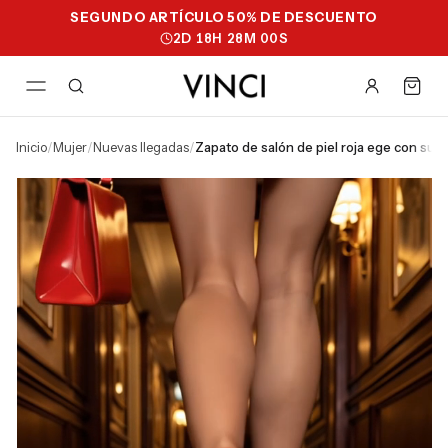
SEGUNDO ARTÍCULO 50% DE DESCUENTO
2
D
18
H
27
M
59
S
inicio
/
mujer
/
nuevas llegadas
/
zapato de salón de piel roja ege con suel