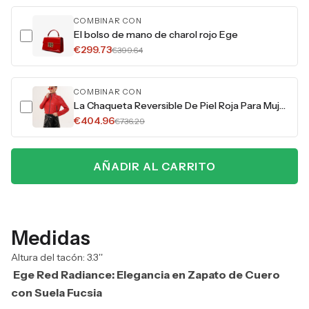
COMBINAR CON
El bolso de mano de charol rojo Ege
€299.73
€399.64
COMBINAR CON
La Chaqueta Reversible De Piel Roja Para Mujer Elvaris
€404.96
€736.29
AÑADIR AL CARRITO
Medidas
Altura del tacón: 3.3''
Ege Red Radiance: Elegancia en Zapato de Cuero
con Suela Fucsia