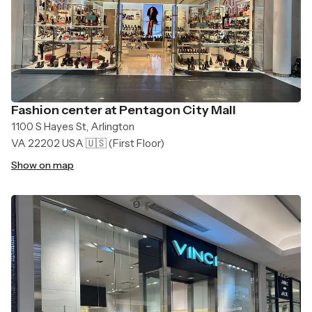
Fashion center at Pentagon City Mall
1100 S Hayes St, Arlington
VA 22202 USA 🇺🇸
(First Floor)
Show on map