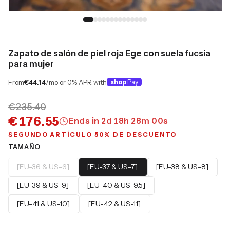
Zapato de salón de piel roja Ege con suela fucsia
para mujer
From
€44.14
/mo or 0% APR with
shop
Pay
€235.40
€176.55
Ends in
2
d
18
h
27
m
59
s
SEGUNDO ARTÍCULO 50% DE DESCUENTO
TAMAÑO
[EU-36 & US-6]
[EU-37 & US-7]
[EU-38 & US-8]
[EU-39 & US-9]
[EU-40 & US-9.5]
[EU-41 & US-10]
[EU-42 & US-11]