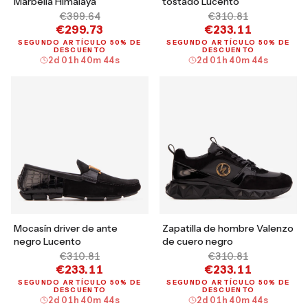
Marbella Himalaya
tostado Lucento
€399.64
€310.81
€299.73
€233.11
SEGUNDO ARTÍCULO 50% DE
SEGUNDO ARTÍCULO 50% DE
DESCUENTO
DESCUENTO
2
d
01
h
40
m
43
s
2
d
01
h
40
m
43
s
Mocasín driver de ante
Zapatilla de hombre Valenzo
negro Lucento
de cuero negro
€310.81
€310.81
€233.11
€233.11
SEGUNDO ARTÍCULO 50% DE
SEGUNDO ARTÍCULO 50% DE
DESCUENTO
DESCUENTO
2
d
01
h
40
m
43
s
2
d
01
h
40
m
43
s