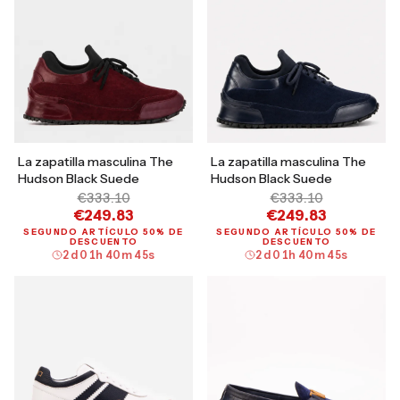
La zapatilla masculina The
La zapatilla masculina The
Hudson Black Suede
Hudson Black Suede
€333.10
€333.10
€249.83
€249.83
SEGUNDO ARTÍCULO 50% DE
SEGUNDO ARTÍCULO 50% DE
DESCUENTO
DESCUENTO
2
d
01
h
40
m
44
s
2
d
01
h
40
m
44
s