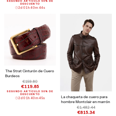
SEGUNDO ARTÍCULO 50% DE
DESCUENTO
2
d
01
h
40
m
43
s
The Strat Cinturón de Cuero
Burdeos
€159.80
€119.85
SEGUNDO ARTÍCULO 50% DE
DESCUENTO
La chaqueta de cuero para
2
d
01
h
40
m
44
s
hombre Montclair en marrón
€1,482.44
€815.34