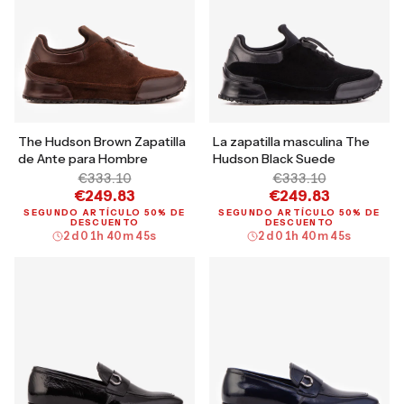
The Hudson Brown Zapatilla
La zapatilla masculina The
de Ante para Hombre
Hudson Black Suede
€333.10
€333.10
€249.83
€249.83
SEGUNDO ARTÍCULO 50% DE
SEGUNDO ARTÍCULO 50% DE
DESCUENTO
DESCUENTO
2
d
01
h
40
m
44
s
2
d
01
h
40
m
44
s