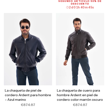
SEGUNDO ARTÍCULO 50% DE
DESCUENTO
2
d
01
h
40
m
44
s
La chaqueta de piel de
La chaqueta de cuero para
cordero Ardent para hombre
hombre Ardent en piel de
– Azul marino
cordero color marrón oscuro
€874.87
€874.87