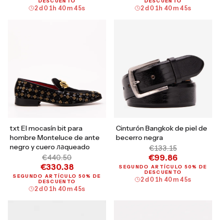
DESCUENTO
DESCUENTO
2
d
01
h
40
m
44
s
2
d
01
h
40
m
44
s
txt El mocasín bit para
Cinturón Bangkok de piel de
hombre Monteluce de ante
becerro negra
negro y cuero лаqueado
€133.15
€99.86
€440.50
€330.38
SEGUNDO ARTÍCULO 50% DE
DESCUENTO
SEGUNDO ARTÍCULO 50% DE
2
d
01
h
40
m
44
s
DESCUENTO
2
d
01
h
40
m
44
s