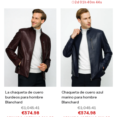
2
d
01
h
40
m
43
s
La chaqueta de cuero
Chaqueta de cuero azul
burdeos para hombre
marino para hombre
Blanchard
Blanchard
€1,045.41
€1,045.41
€574.98
€574.98