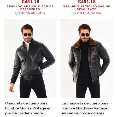
€481.18
€481.18
SEGUNDO ARTÍCULO 50% DE
SEGUNDO ARTÍCULO 50% DE
DESCUENTO
DESCUENTO
2
d
01
h
40
m
44
s
2
d
01
h
40
m
44
s
Chaqueta de cuero para
La chaqueta de cuero para
hombre Monza Vintage en
hombre Northway Vintage
piel de cordero negra
en piel de cordero negra