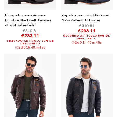
El zapato mocasín para
Zapato masculino Blackwell
hombre Blackwell Black en
Navy Patent Bit Loafer
charol patentado
€310.81
€233.11
€310.81
€233.11
SEGUNDO ARTÍCULO 50% DE
DESCUENTO
SEGUNDO ARTÍCULO 50% DE
2
d
01
h
40
m
44
s
DESCUENTO
2
d
01
h
40
m
44
s