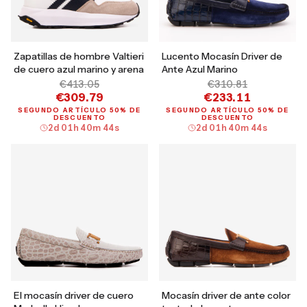
Zapatillas de hombre Valtieri
Lucento Mocasín Driver de
de cuero azul marino y arena
Ante Azul Marino
€413.05
€310.81
€309.79
€233.11
SEGUNDO ARTÍCULO 50% DE
SEGUNDO ARTÍCULO 50% DE
DESCUENTO
DESCUENTO
2
d
01
h
40
m
43
s
2
d
01
h
40
m
43
s
El mocasín driver de cuero
Mocasín driver de ante color