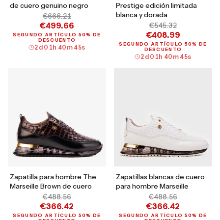
de cuero genuino negro
Prestige edición limitada
blanca y dorada
€666.21
€499.66
€545.32
€408.99
SEGUNDO ARTÍCULO 50% DE
DESCUENTO
SEGUNDO ARTÍCULO 50% DE
2
d
01
h
40
m
44
s
DESCUENTO
2
d
01
h
40
m
44
s
Zapatilla para hombre The
Zapatillas blancas de cuero
Marseille Brown de cuero
para hombre Marseille
€488.56
€488.56
€366.42
€366.42
SEGUNDO ARTÍCULO 50% DE
SEGUNDO ARTÍCULO 50% DE