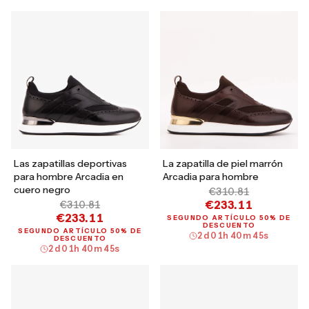
Las zapatillas deportivas
La zapatilla de piel marrón
para hombre Arcadia en
Arcadia para hombre
cuero negro
€310.81
€233.11
€310.81
€233.11
SEGUNDO ARTÍCULO 50% DE
DESCUENTO
SEGUNDO ARTÍCULO 50% DE
2
d
01
h
40
m
44
s
DESCUENTO
2
d
01
h
40
m
44
s