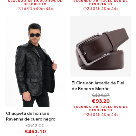
SEGUNDO ARTÍCULO 50% DE
SEGUNDO ARTÍCULO 50% DE
DESCUENTO
DESCUENTO
2
d
01
h
40
m
43
s
2
d
01
h
40
m
43
s
El Cinturón Arcadia de Piel
de Becerro Marrón
€124.27
€93.20
SEGUNDO ARTÍCULO 50% DE
DESCUENTO
Chaqueta de hombre
2
d
01
h
40
m
43
s
Ravenna de cuero negro
€842.00
€463.10