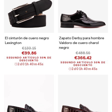
El cinturón de cuero negro
Zapato Derby para hombre
Lexington
Valdoro de cuero charol
negro
€133.15
€99.86
€488.56
€366.42
SEGUNDO ARTÍCULO 50% DE
DESCUENTO
SEGUNDO ARTÍCULO 50% DE
2
d
01
h
40
m
44
s
DESCUENTO
2
d
01
h
40
m
44
s