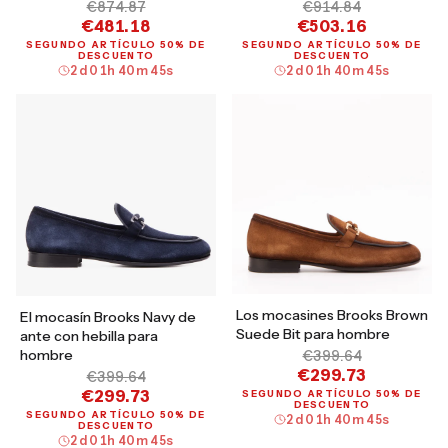
€874.87
€914.84
€481.18
€503.16
SEGUNDO ARTÍCULO 50% DE
SEGUNDO ARTÍCULO 50% DE
DESCUENTO
DESCUENTO
2
d
01
h
40
m
44
s
2
d
01
h
40
m
44
s
Los mocasines Brooks Brown
El mocasín Brooks Navy de
Suede Bit para hombre
ante con hebilla para
hombre
€399.64
€299.73
€399.64
€299.73
SEGUNDO ARTÍCULO 50% DE
DESCUENTO
SEGUNDO ARTÍCULO 50% DE
2
d
01
h
40
m
44
s
DESCUENTO
2
d
01
h
40
m
44
s