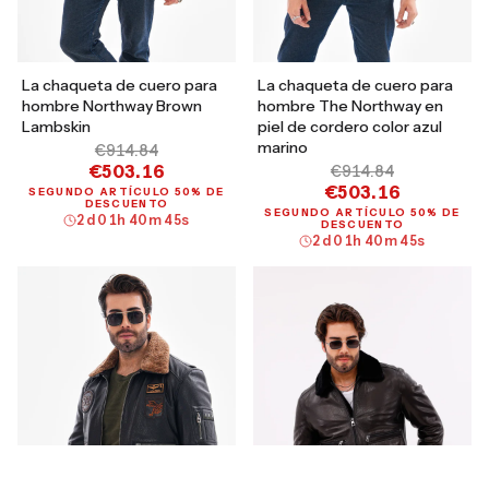
La chaqueta de cuero para
La chaqueta de cuero para
hombre Northway Brown
hombre The Northway en
Lambskin
piel de cordero color azul
marino
€914.84
€503.16
€914.84
€503.16
SEGUNDO ARTÍCULO 50% DE
DESCUENTO
SEGUNDO ARTÍCULO 50% DE
2
d
01
h
40
m
44
s
DESCUENTO
2
d
01
h
40
m
44
s