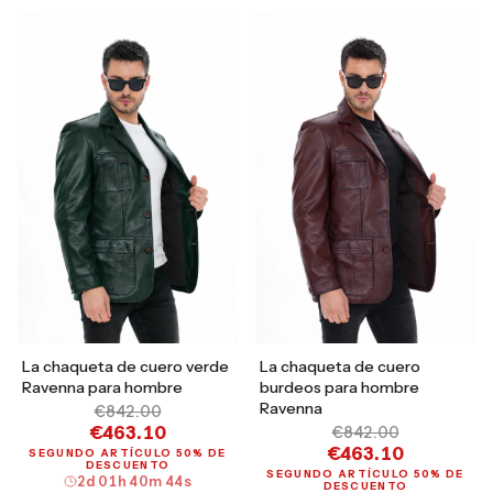
La chaqueta de cuero verde
La chaqueta de cuero
Ravenna para hombre
burdeos para hombre
Ravenna
€842.00
€463.10
€842.00
€463.10
SEGUNDO ARTÍCULO 50% DE
DESCUENTO
SEGUNDO ARTÍCULO 50% DE
2
d
01
h
40
m
43
s
DESCUENTO