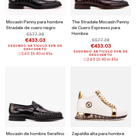
Mocasín Penny para hombre
The Stradale Mocasín Penny
Stradale de cuero negro
de Cuero Espresso para
Hombre
€577.38
€433.03
€577.38
€433.03
SEGUNDO ARTÍCULO 50% DE
DESCUENTO
SEGUNDO ARTÍCULO 50% DE
2
d
01
h
40
m
44
s
DESCUENTO
2
d
01
h
40
m
44
s
Mocasín de hombre Serafino
Zapatilla alta para hombre