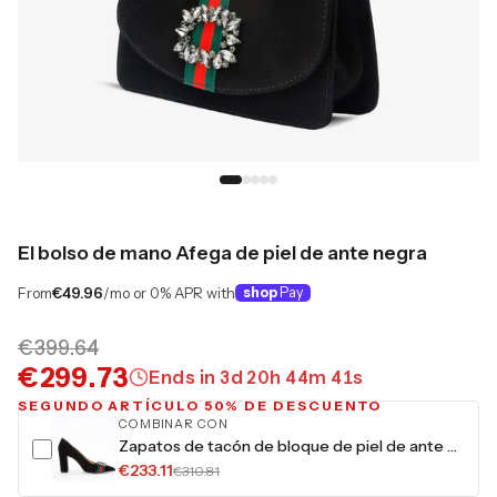
El bolso de mano Afega de piel de ante negra
From
€49.96
/mo or 0% APR with
shop
Pay
€399.64
€299.73
Ends in
3
d
20
h
44
m
40
s
SEGUNDO ARTÍCULO 50% DE DESCUENTO
COMBINAR CON
Zapatos de tacón de bloque de piel de ante negra Afega para mujer
€233.11
€310.81