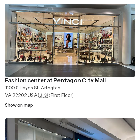
Fashion center at Pentagon City Mall
1100 S Hayes St, Arlington
VA 22202 USA 🇺🇸
(First Floor)
Show on map