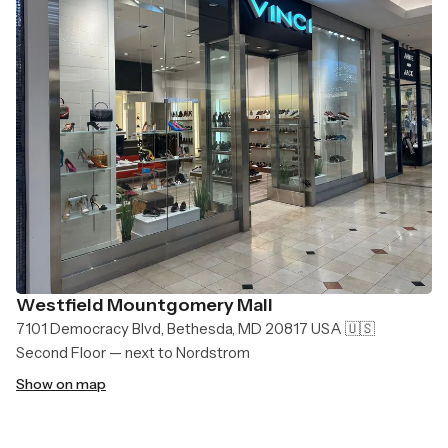
Westfield Mountgomery Mall
7101 Democracy Blvd, Bethesda, MD 20817 USA 🇺🇸
Second Floor — next to Nordstrom
Show on map