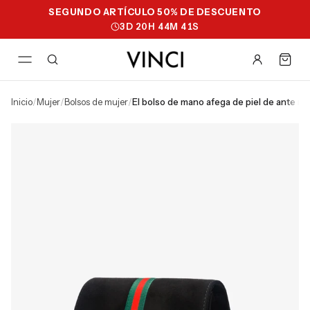
SEGUNDO ARTÍCULO 50% DE DESCUENTO
3
D
20
H
44
M
40
S
inicio
/
mujer
/
bolsos de mujer
/
el bolso de mano afega de piel de ante ne