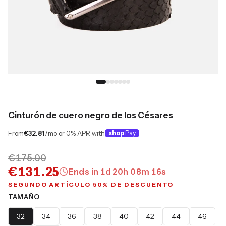
Cinturón de cuero negro de los Césares
From
€32.81
/mo or 0% APR with
shop
Pay
€175.00
€131.25
Ends in
1
d
20
h
08
m
15
s
SEGUNDO ARTÍCULO 50% DE DESCUENTO
TAMAÑO
32
34
36
38
40
42
44
46