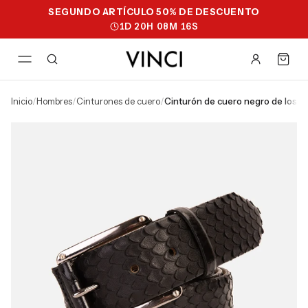
SEGUNDO ARTÍCULO 50% DE DESCUENTO
1
D
20
H
08
M
15
S
inicio
/
hombres
/
cinturones de cuero
/
cinturón de cuero negro de los c