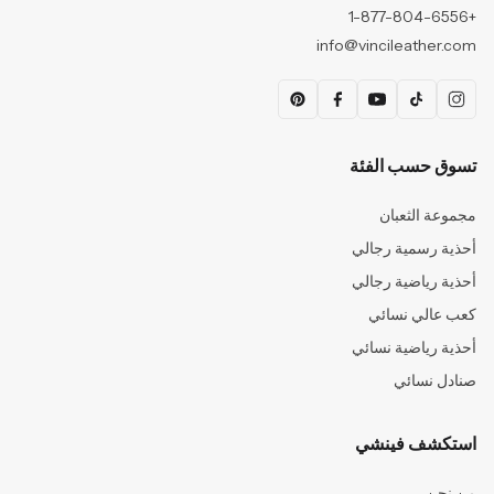
+1-877-804-6556
info@vincileather.com
تسوق حسب الفئة
مجموعة الثعبان
أحذية رسمية رجالي
أحذية رياضية رجالي
كعب عالي نسائي
أحذية رياضية نسائي
صنادل نسائي
استكشف فينشي
من نحن