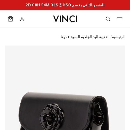
العنصر الثاني بخصم 50%
S
00
M
54
H
08
D
2
الرئيسية
/
حقيبة اليد الجلدية السوداء ديفا