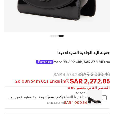
حقيبة اليد الجلدية السوداء ديفا
Pay
shop
/mo or 0% APR with
SAR 378.81
From
SAR 3,030.46
SAR 4,574.24
SAR 2,272.85
2
d
08
h
54
m
00
s
Ends in
العنصر الثاني بخصم 50%
اجمع مع
حذاء ديفا للنساء بكعب سميك ومقدمة مفتوحة من الجلد باللون الأسود
SAR 1,000.34
SAR 1,333.78