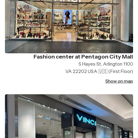
Fashion center at Pentagon City Mall
1100 S Hayes St, Arlington
VA 22202 USA 🇺🇸
(First Floor)
Show on map