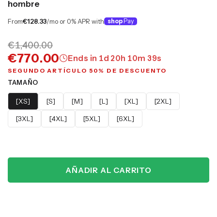
hombre
From
€128.33
/mo or 0% APR with
shop
Pay
€1,400.00
€770.00
Ends in
1
d
20
h
10
m
38
s
SEGUNDO ARTÍCULO 50% DE DESCUENTO
TAMAÑO
[XS]
[S]
[M]
[L]
[XL]
[2XL]
[3XL]
[4XL]
[5XL]
[6XL]
AÑADIR AL CARRITO