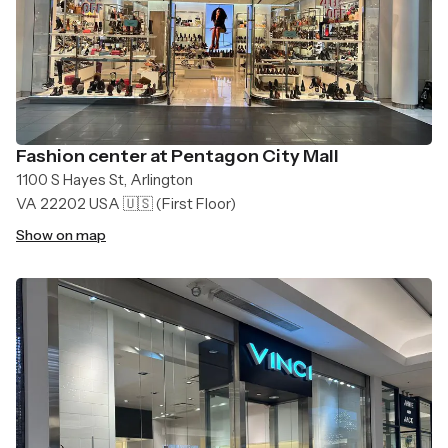
Fashion center at Pentagon City Mall
1100 S Hayes St, Arlington
VA 22202 USA 🇺🇸
(First Floor)
Show on map