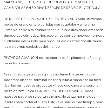
MARYLAND, EE. UU.; PUEDE DEVOLVERLAS EN 14 DÍAS O
CAMBIARLAS EN 30 DÍAS DESPUÉS DE RECIBIR EL ARTÍCULO.
DETALLES DEL PRODUCTO PIELES DE GRANO Solo utilizamos
pieles de grano entero curtidas con vegetales y sin cromo.
Estas pieles de alta calidad hacen que nuestras chaquetas sean
duraderas y cómodas. Nos asociamos con los mejores molinos y
curtidurías del mundo para producir estilos atrevidos utilizando
las pieles más exclusivas del mundo.
PINTADOS A MANO Nuestros cueros están pintados, teñidos y
bruñidos a mano.
Crear chaquetas únicas significa no tener límites en lo que
podemos diseñar... terminar las chaquetas a mano nos da total
libertad en nuestros productos y hace que cada una sea una
pieza de arte única. CORTADO Y COSIDO A MANO Todos
nuestros patrones se cortan a mano. No utilizamos moldes ni
láseres para cortar el cuero. Esto lleva mucho más tiempo, pero
permite que solo se utilicen las mejores secciones de una piel.