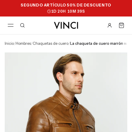
SEGUNDO ARTÍCULO 50% DE DESCUENTO
1
D
20
H
10
M
38
S
inicio
/
hombres
/
chaquetas de cuero
/
la chaqueta de cuero marrón wil