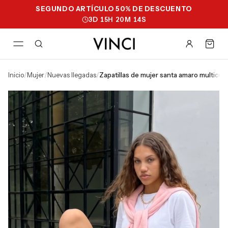
SEGUNDO ARTÍCULO 50% DE DESCUENTO
3
D
15
H
20
M
13
S
inicio
/
mujer
/
nuevas llegadas
/
zapatillas de mujer santa amaro multicolo