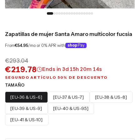
Zapatillas de mujer Santa Amaro multicolor fucsia
From
€54.95
/mo or 0% APR with
shop
Pay
€293.04
€219.78
Ends in
3
d
15
h
20
m
13
s
SEGUNDO ARTÍCULO 50% DE DESCUENTO
TAMAÑO
[EU-36 & US-6]
[EU-37 & US-7]
[EU-38 & US-8]
[EU-39 & US-9]
[EU-40 & US-9.5]
[EU-41 & US-10]