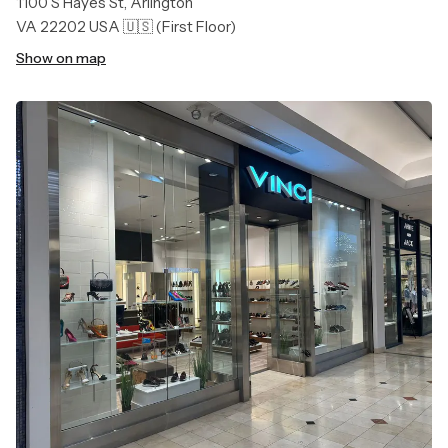
1100 S Hayes St, Arlington
VA 22202 USA 🇺🇸
(First Floor)
Show on map