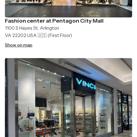
Fashion center at Pentagon City Mall
1100 S Hayes St, Arlington
VA 22202 USA 🇺🇸
(First Floor)
Show on map