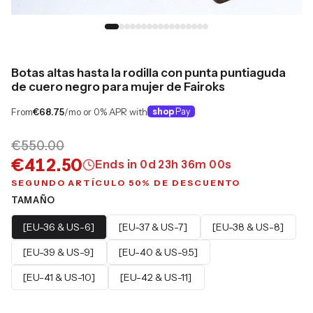
Botas altas hasta la rodilla con punta puntiaguda
de cuero negro para mujer de Fairoks
From
€68.75
/mo or 0% APR with
shop
Pay
€550.00
€412.50
Ends in
0
d
23
h
35
m
59
s
SEGUNDO ARTÍCULO 50% DE DESCUENTO
TAMAÑO
[EU-36 & US-6]
[EU-37 & US-7]
[EU-38 & US-8]
[EU-39 & US-9]
[EU-40 & US-9.5]
[EU-41 & US-10]
[EU-42 & US-11]