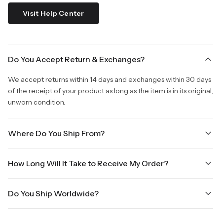
Visit Help Center
Do You Accept Return & Exchanges?
We accept returns within 14 days and exchanges within 30 days
of the receipt of your product as long as the item is in its original,
unworn condition.
Where Do You Ship From?
We are shipping from Virginia, USA to Worldwide.
How Long Will It Take to Receive My Order?
Once your order is placed, it will ship within one business day.
Do You Ship Worldwide?
Orders placed Friday afternoon through Sunday or on holidays
will be shipped on the next business day. Please allow up to
Yes we do ship worldwide, it will take 5 business days with DHL
three business days for order processing during sale times and