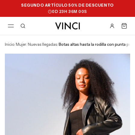
SEGUNDO ARTÍCULO 50% DE DESCUENTO
0
D
23
H
35
M
59
S
inicio
/
mujer
/
nuevas llegadas
/
botas altas hasta la rodilla con punta p