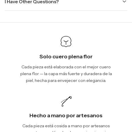
I Have Other Questions?
ground.
the holidays. Standard shipping takes four to seven business
days, depending on your location. International shipments will
We will be glad to help you. Please, you can reach us via:
show shipping estimates at checkout.
info@vincileather.com or phone number: +1 877-804-6556.
Solo cuero plena flor
Cada pieza está elaborada con el mejor cuero
plena flor — la capa más fuerte y duradera de la
piel, hecha para envejecer con elegancia.
Hecho a mano por artesanos
Cada pieza está cosida a mano por artesanos