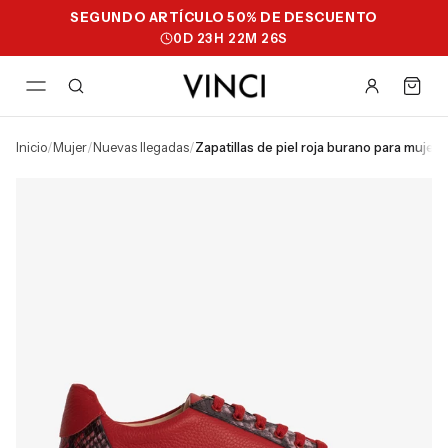
SEGUNDO ARTÍCULO 50% DE DESCUENTO
0
D
23
H
22
M
25
S
inicio
/
mujer
/
nuevas llegadas
/
zapatillas de piel roja burano para mujer