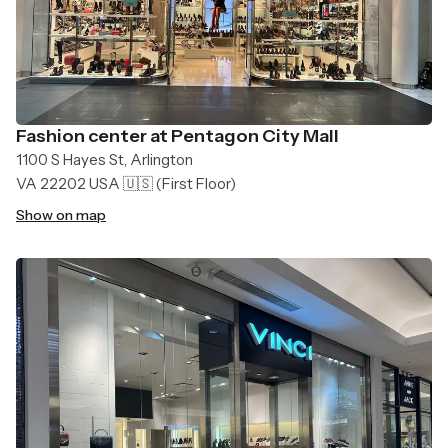
Fashion center at Pentagon City Mall
1100 S Hayes St, Arlington
VA 22202 USA 🇺🇸
(First Floor)
Show on map