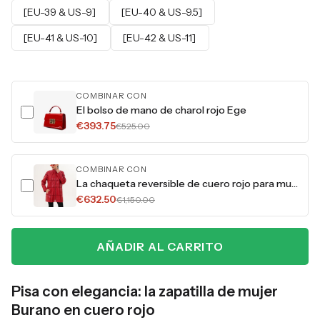
[EU-39 & US-9]
[EU-40 & US-9.5]
[EU-41 & US-10]
[EU-42 & US-11]
COMBINAR CON
El bolso de mano de charol rojo Ege
€393.75
€525.00
COMBINAR CON
La chaqueta reversible de cuero rojo para mujer Prado
€632.50
€1,150.00
AÑADIR AL CARRITO
Pisa con elegancia: la zapatilla de mujer
Burano en cuero rojo