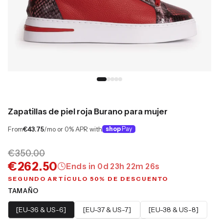
Zapatillas de piel roja Burano para mujer
From
€43.75
/mo or 0% APR with
shop
Pay
€350.00
€262.50
Ends in
0
d
23
h
22
m
25
s
SEGUNDO ARTÍCULO 50% DE DESCUENTO
TAMAÑO
[EU-36 & US-6]
[EU-37 & US-7]
[EU-38 & US-8]