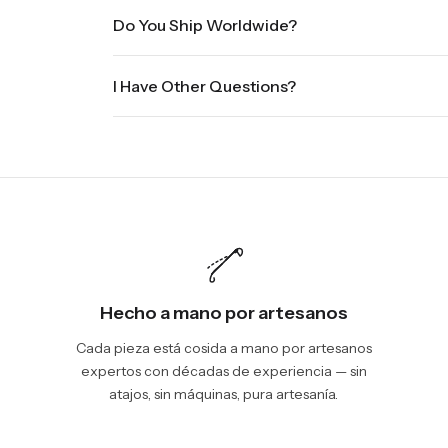
Once your order is placed, it will ship within one b
Do You Ship Worldwide?
holidays will be shipped on the next business day. P
sale times and the holidays. Standard shipping take
Yes we do ship worldwide, it will take 5 business da
International shipments will show shipping estimate
I Have Other Questions?
We will be glad to help you. Please, you can reach 
Hecho a mano por artesanos
Cada pieza está cosida a mano por artesanos
expertos con décadas de experiencia — sin
atajos, sin máquinas, pura artesanía.