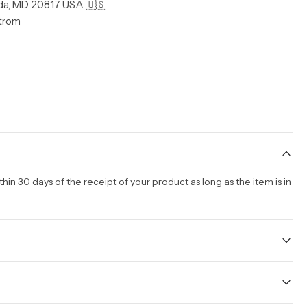
da, MD 20817 USA 🇺🇸
strom
n 30 days of the receipt of your product as long as the item is in