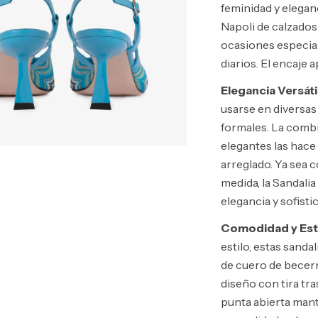
feminidad y eleganc
Napoli de calzados
ocasiones especial
diarios. El encaje a
Elegancia Versáti
usarse en diversas
formales. La combi
elegantes las hace
arreglado. Ya sea 
medida, la Sandali
elegancia y sofisti
Comodidad y Est
estilo, estas sand
de cuero de becerr
diseño con tira tra
punta abierta man