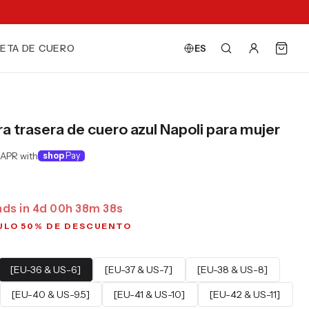
ETA DE CUERO
ES
ra trasera de cuero azul Napoli para mujer
 APR with
shop
Pay
nds in
4
d
00
h
38
m
37
s
ULO 50% DE DESCUENTO
[EU-36 & US-6]
[EU-37 & US-7]
[EU-38 & US-8]
[EU-40 & US-9.5]
[EU-41 & US-10]
[EU-42 & US-11]