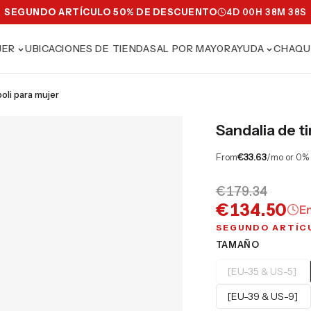
SEGUNDO ARTÍCULO 50% DE DESCUENTO
4
D
00
H
38
M
37
S
JER
UBICACIONES DE TIENDAS
AL POR MAYOR
AYUDA
CHAQU
poli para mujer
Sandalia de ti
From
€33.63
/mo or 0%
€179.34
€134.50
E
SEGUNDO ARTÍC
TAMAÑO
[EU-35 & US-5]
[EU-39 & US-9]