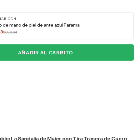
NAR CON
so de mano de piel de ante azul Parama
73
€399.64
AÑADIR AL CARRITO
able: La Sandalia de Mujer con Tira Trasera de Cuero