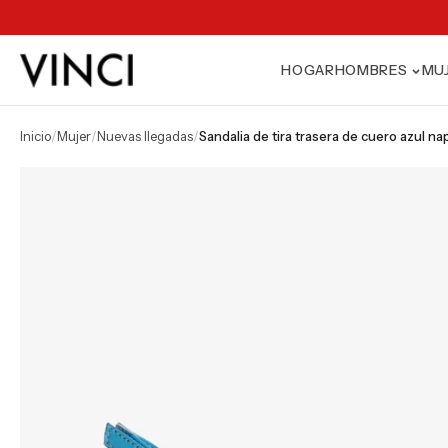
HOGAR
HOMBRES
MU
inicio
/
mujer
/
nuevas llegadas
/
sandalia de tira trasera de cuero azul na