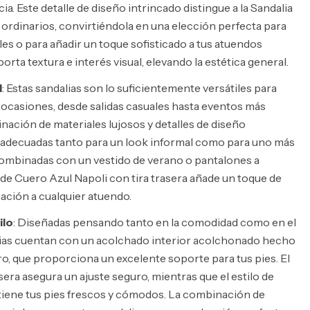
ia. Este detalle de diseño intrincado distingue a la Sandalia
 ordinarios, convirtiéndola en una elección perfecta para
es o para añadir un toque sofisticado a tus atuendos
porta textura e interés visual, elevando la estética general.
l
: Estas sandalias son lo suficientemente versátiles para
 ocasiones, desde salidas casuales hasta eventos más
nación de materiales lujosos y detalles de diseño
 adecuadas tanto para un look informal como para uno más
combinadas con un vestido de verano o pantalones a
a de Cuero Azul Napoli con tira trasera añade un toque de
cación a cualquier atuendo.
ilo
: Diseñadas pensando tanto en la comodidad como en el
alias cuentan con un acolchado interior acolchonado hecho
o, que proporciona un excelente soporte para tus pies. El
sera asegura un ajuste seguro, mientras que el estilo de
tiene tus pies frescos y cómodos. La combinación de