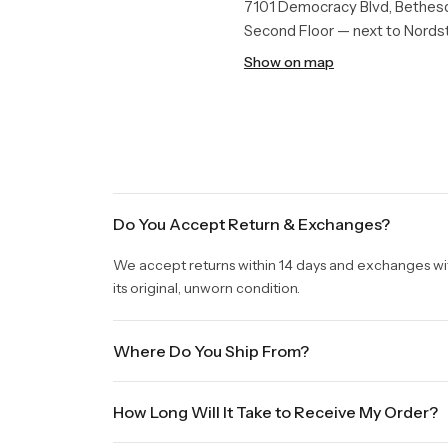
7101 Democracy Blvd, Bethes
Second Floor — next to Nord
Show on map
Do You Accept Return & Exchanges?
We accept returns within 14 days and exchanges withi
its original, unworn condition.
Where Do You Ship From?
We are shipping from Virginia, USA to Worldwide.
How Long Will It Take to Receive My Order?