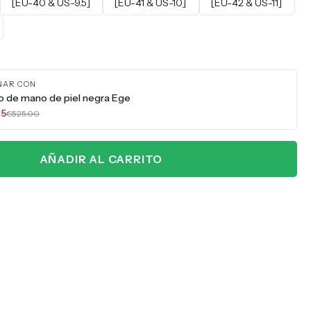
[EU-40 & US-9.5]
[EU-41 & US-10]
[EU-42 & US-11]
NAR CON
so de mano de piel negra Ege
75
€525.00
AÑADIR AL CARRITO