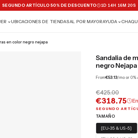
SEGUNDO ARTÍCULO 50% DE DESCUENTO
1
D
14
H
16
M
19
S
JER
UBICACIONES DE TIENDAS
AL POR MAYOR
AYUDA
CHAQU
tiras en color negro nejapa
Sandalia de mu
negro Nejapa
From
€53.13
/mo or 0% 
€425.00
€318.75
En
SEGUNDO ARTÍC
TAMAÑO
[EU-35 & US-5]