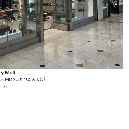
y Mall
da, MD 20817 USA 🇺🇸
strom