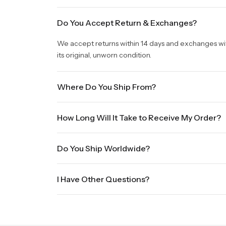
Do You Accept Return & Exchanges?
We accept returns within 14 days and exchanges withi
its original, unworn condition.
Where Do You Ship From?
We are shipping from Virginia, USA to Worldwide.
How Long Will It Take to Receive My Order?
Once your order is placed, it will ship within one b
Do You Ship Worldwide?
holidays will be shipped on the next business day. P
sale times and the holidays. Standard shipping take
Yes we do ship worldwide, it will take 5 business da
International shipments will show shipping estimate
I Have Other Questions?
We will be glad to help you. Please, you can reach 