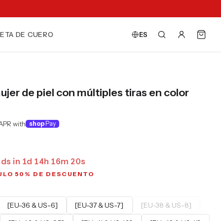
ETA DE CUERO
ES
jer de piel con múltiples tiras en color
APR with
shop
Pay
ds in
1
d
14
h
16
m
19
s
ULO 50% DE DESCUENTO
[EU-36 & US-6]
[EU-37 & US-7]
[EU-38 & US-8]