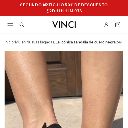
SEGUNDO ARTÍCULO 50% DE DESCUENTO
2
D
11
H
11
M
06
S
inicio
/
mujer
/
nuevas llegadas
/
la icónica sandalia de cuero negra para 