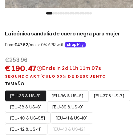
La icónica sandalia de cuero negra para mujer
From
€47.62
/mo or 0% APR with
shop
Pay
€253.96
€190.47
Ends in
2
d
11
h
11
m
06
s
SEGUNDO ARTÍCULO 50% DE DESCUENTO
TAMAÑO
[EU-35 & US-5]
[EU-36 & US-6]
[EU-37 & US-7]
[EU-38 & US-8]
[EU-39 & US-9]
[EU-40 & US-9.5]
[EU-41 & US-10]
[EU-42 & US-11]
[EU-43 & US-12]