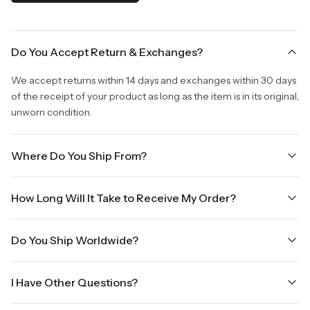
Do You Accept Return & Exchanges?
We accept returns within 14 days and exchanges within 30 days
of the receipt of your product as long as the item is in its original,
unworn condition.
Where Do You Ship From?
We are shipping from Virginia, USA to Worldwide.
How Long Will It Take to Receive My Order?
Once your order is placed, it will ship within one business day.
Do You Ship Worldwide?
Orders placed Friday afternoon through Sunday or on holidays
will be shipped on the next business day. Please allow up to
Yes we do ship worldwide, it will take 5 business days with DHL
three business days for order processing during sale times and
I Have Other Questions?
ground.
the holidays. Standard shipping takes four to seven business
days, depending on your location. International shipments will