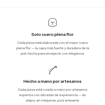
We will be glad to help you. Please, you can reach us via:
show shipping estimates at checkout.
info@vincileather.com or phone number: +1 877-804-6556.
Solo cuero plena flor
Cada pieza está elaborada con el mejor cuero
plena flor — la capa más fuerte y duradera de la
piel, hecha para envejecer con elegancia.
Hecho a mano por artesanos
Cada pieza está cosida a mano por artesanos
expertos con décadas de experiencia — sin
atajos, sin máquinas, pura artesanía.