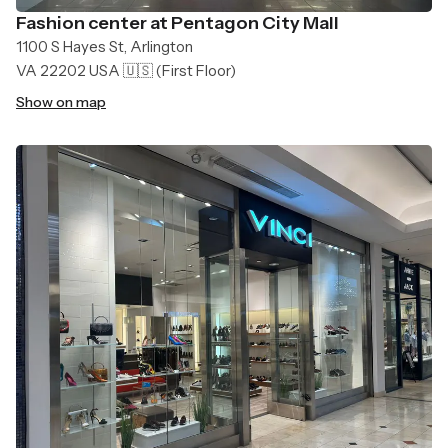
Fashion center at Pentagon City Mall
1100 S Hayes St, Arlington
VA 22202 USA 🇺🇸
(First Floor)
Show on map