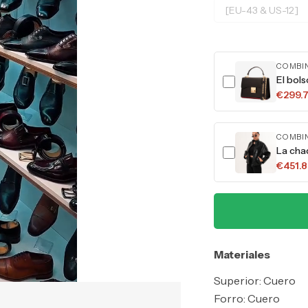
[EU-43 & US-12]
COMBI
El bol
€299.
COMBI
La cha
€451.
Materiales
Superior: Cuero
Forro: Cuero