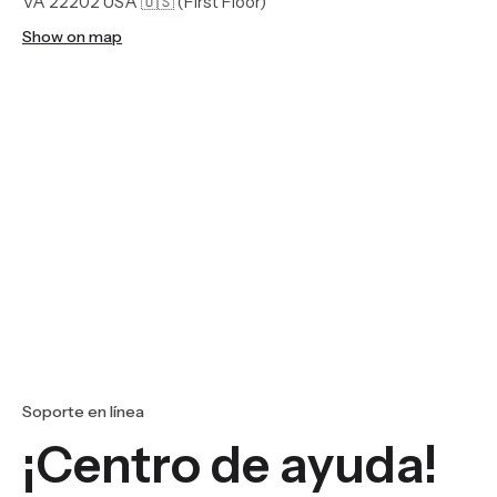
VA 22202 USA 🇺🇸
(First Floor)
Show on map
Soporte en línea
¡Centro de ayuda!