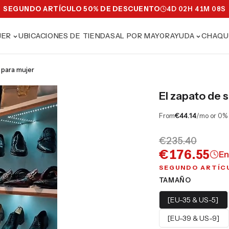
SEGUNDO ARTÍCULO 50% DE DESCUENTO
4
D
02
H
41
M
06
S
JER
UBICACIONES DE TIENDAS
AL POR MAYOR
AYUDA
CHAQU
o para mujer
El zapato de 
From
€44.14
/mo or 0%
€235.40
€176.55
En
SEGUNDO ARTÍC
TAMAÑO
[EU-35 & US-5]
[EU-39 & US-9]