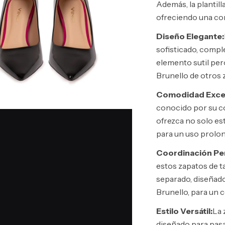
Además, la plantill
ofreciendo una com
Diseño Elegante:
sofisticado, compl
elemento sutil pero
Brunello de otros 
Comodidad Excep
conocido por su co
ofrezca no solo est
para un uso prolo
Coordinación Per
estos zapatos de t
separado, diseñado
Brunello, para un
Estilo Versátil:
La 
diseñado para pasar