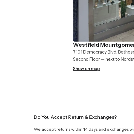
Westfield Mountgomer
7101 Democracy Blvd, Bethes
Second Floor — next to Nord
Show on map
Do You Accept Return & Exchanges?
We accept returns within 14 days and exchanges withi