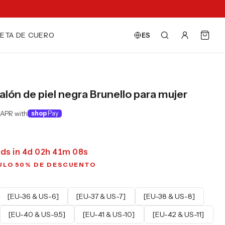
ETA DE CUERO
ES
salón de piel negra Brunello para mujer
 APR with
shop
Pay
ds in
4
d
02
h
41
m
06
s
ULO 50% DE DESCUENTO
[EU-36 & US-6]
[EU-37 & US-7]
[EU-38 & US-8]
[EU-40 & US-9.5]
[EU-41 & US-10]
[EU-42 & US-11]