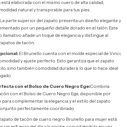
a está elaborada con el mismo cuero de alta calidad,
odidad natural y transpirable para tus pies.
La parte superior del zapato presenta un diseño elegante y
ementado por un pequeño detalle dorado en el talón. Este
 llamativo añade un toque de elegancia y distingue al
zapatos de tacón.
cional:
El Brunello cuenta con el molde especial de Vinci,
modidad y ajuste perfecto. Esto garantiza que el zapato
ilo, sino también comodidad duradera, lo que lo hace ideal
ngado.
fecta con el Bolso de Cuero Negro Ege:
Combina
acón con el Bolso de Cuero Negro Ege, disponible por
 para complementar la elegancia y el estilo del zapato
 conjunto perfectamente coordinado.
zapato de tacón de cuero negro Brunello para mujer está
 sin esfuerzo del día a la noche, convirtiéndolo en una