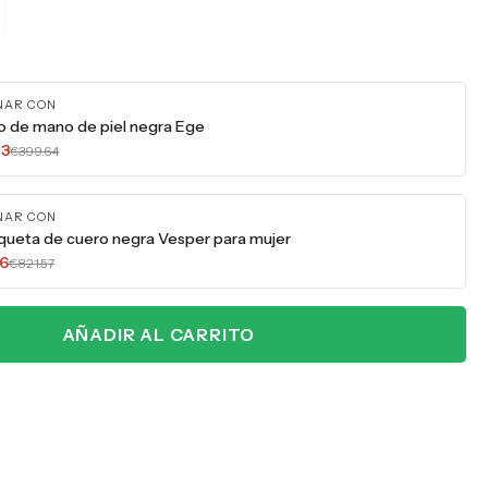
NAR CON
so de mano de piel negra Ege
73
€399.64
NAR CON
queta de cuero negra Vesper para mujer
86
€821.57
AÑADIR AL CARRITO