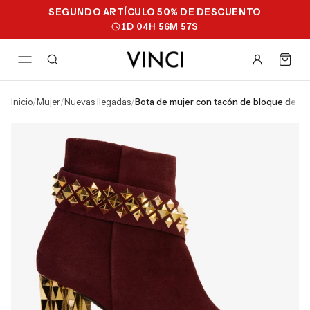
SEGUNDO ARTÍCULO 50% DE DESCUENTO
1
D
04
H
56
M
56
S
inicio
/
mujer
/
nuevas llegadas
/
bota de mujer con tacón de bloque de pi