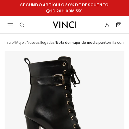
SEGUNDO ARTÍCULO 50% DE DESCUENTO
1
D
20
H
00
M
54
S
inicio
/
mujer
/
nuevas llegadas
/
bota de mujer de media pantorrilla con 