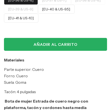
[EU-36 & US-6]
[EU-37 & US-7]
[EU-38 & US-8]
[EU-39 & US-9]
[EU-40 & US-9.5]
[EU-41 & US-10]
AÑADIR AL CARRITO
Materiales
Parte superior: Cuero
Forro: Cuero
Suela: Goma
Tacón: 4 pulgadas
Bota de mujer Estrada de cuero negro con
plataforma, tacón y cordones hasta media