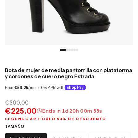
Bota de mujer de media pantorrilla con plataforma
y cordones de cuero negro Estrada
From
€56.25
/mo or 0% APR with
shop
Pay
€300.00
€225.00
Ends in
1
d
20
h
00
m
54
s
SEGUNDO ARTÍCULO 50% DE DESCUENTO
TAMAÑO