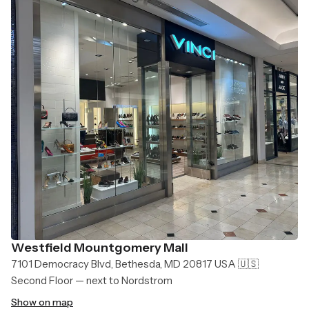
Westfield Mountgomery Mall
7101 Democracy Blvd, Bethesda, MD 20817 USA 🇺🇸
Second Floor — next to Nordstrom
Show on map