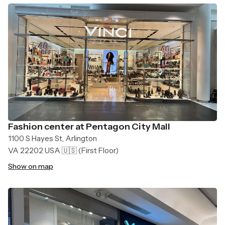
Fashion center at Pentagon City Mall
1100 S Hayes St, Arlington
VA 22202 USA 🇺🇸
(First Floor)
Show on map