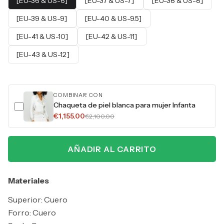
[EU-36 & US-6]
[EU-37 & US-7]
[EU-38 & US-8]
[EU-39 & US-9]
[EU-40 & US-9.5]
[EU-41 & US-10]
[EU-42 & US-11]
[EU-43 & US-12]
COMBINAR CON
Chaqueta de piel blanca para mujer Infanta
€1,155.00
€2,100.00
AÑADIR AL CARRITO
Materiales
Superior: Cuero
Forro: Cuero