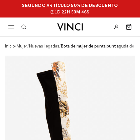
SEGUNDO ARTÍCULO 50% DE DESCUENTO
1
D
22
H
53
M
45
S
inicio
/
mujer
/
nuevas llegadas
/
bota de mujer de punta puntiaguda de cue