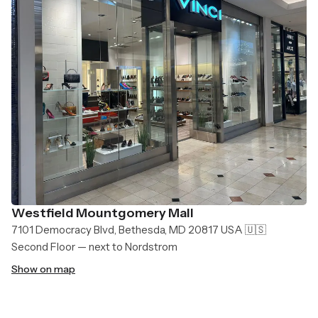
Westfield Mountgomery Mall
7101 Democracy Blvd, Bethesda, MD 20817 USA 🇺🇸
Second Floor — next to Nordstrom
Show on map