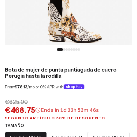
Bota de mujer de punta puntiaguda de cuero
Perugia hasta la rodilla
From
€78.13
/mo or 0% APR with
shop
Pay
€625.00
€468.75
Ends in
1
d
22
h
53
m
45
s
SEGUNDO ARTÍCULO 50% DE DESCUENTO
TAMAÑO