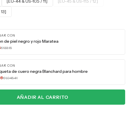
[EU-44 & US-10.5 / 11]
[EU-45 & US-11.5 / 12]
 13]
NAR CON
ón de piel negro y rojo Maratea
6
€133.15
NAR CON
queta de cuero negra Blanchard para hombre
98
€1,045.41
AÑADIR AL CARRITO