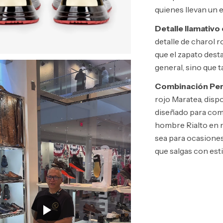
quienes llevan un es
Detalle llamativo
detalle de charol r
que el zapato dest
general, sino que t
Combinación Per
rojo Maratea, disp
diseñado para com
hombre Rialto en n
sea para ocasiones
que salgas con esti