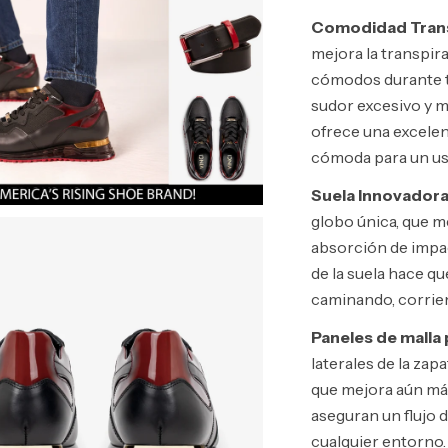
Comodidad Trans
mejora la transpir
cómodos durante to
sudor excesivo y m
ofrece una excelen
cómoda para un us
Suela Innovadora
globo única, que m
absorción de impa
de la suela hace que
caminando, corrien
Paneles de malla 
laterales de la za
que mejora aún más 
aseguran un flujo 
cualquier entorno.