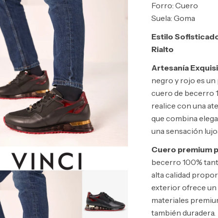
Forro: Cuero
Suela: Goma
Estilo Sofisticad
Rialto
Artesanía Exquisi
negro y rojo es un
cuero de becerro 
realice con una ate
que combina elegan
una sensación lujos
Cuero premium po
becerro 100% tanto
alta calidad propo
exterior ofrece un
materiales premium 
también duradera.