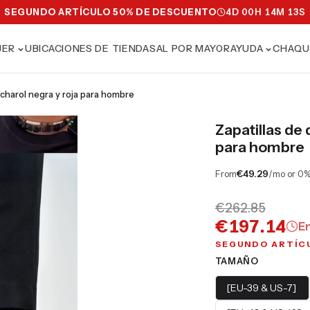
SEGUNDO ARTÍCULO 50% DE DESCUENTO
4
D
00
H
14
M
11
S
JER
UBICACIONES DE TIENDAS
AL POR MAYOR
AYUDA
CHAQU
de charol negra y roja para hombre
Zapatillas de 
para hombre
From
€49.29
/mo or 0%
€262.85
€197.14
E
SEGUNDO ARTÍC
TAMAÑO
[EU-39 & US-7]