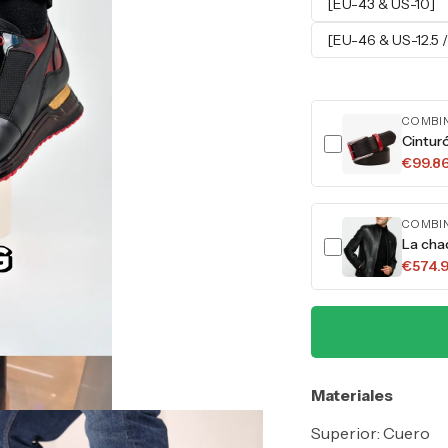
[EU-43 & US-10]
[EU-46 & US-12.5 /
COMBI
Cintur
€99.8
COMBI
La cha
€574.
Materiales
Superior: Cuero