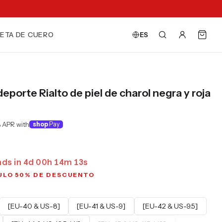
ETA DE CUERO
ES
deporte Rialto de piel de charol negra y roja
 APR with
shop
Pay
nds in
4
d
00
h
14
m
11
s
ULO 50% DE DESCUENTO
[EU-40 & US-8]
[EU-41 & US-9]
[EU-42 & US-9.5]