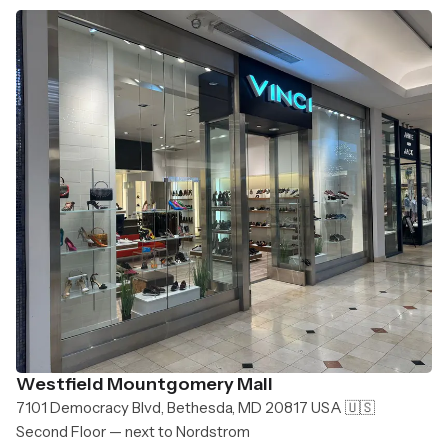
Westfield Mountgomery Mall
7101 Democracy Blvd, Bethesda, MD 20817 USA 🇺🇸
Second Floor — next to Nordstrom