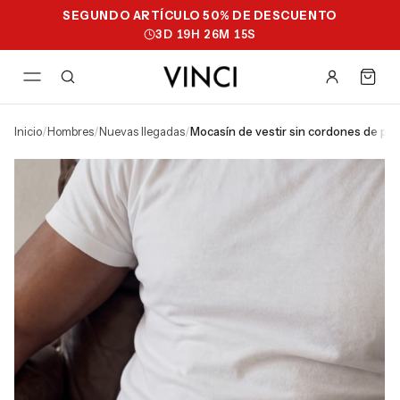
SEGUNDO ARTÍCULO 50% DE DESCUENTO
3
D
19
H
26
M
14
S
inicio
/
hombres
/
nuevas llegadas
/
mocasín de vestir sin cordones de p