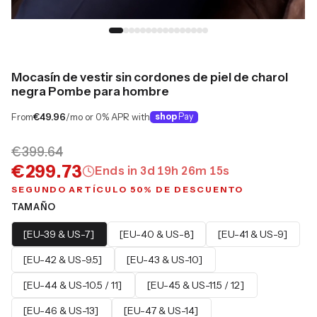
Mocasín de vestir sin cordones de piel de charol
negra Pombe para hombre
From
€49.96
/mo or 0% APR with
shop
Pay
€399.64
€299.73
Ends in
3
d
19
h
26
m
14
s
SEGUNDO ARTÍCULO 50% DE DESCUENTO
TAMAÑO
[EU-39 & US-7]
[EU-40 & US-8]
[EU-41 & US-9]
[EU-42 & US-9.5]
[EU-43 & US-10]
[EU-44 & US-10.5 / 11]
[EU-45 & US-11.5 / 12]
[EU-46 & US-13]
[EU-47 & US-14]