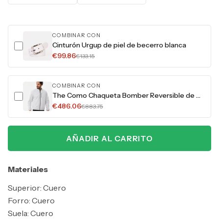
COMBINAR CON
Cinturón Urgup de piel de becerro blanca
€99.86
€133.15
COMBINAR CON
The Como Chaqueta Bomber Reversible de Cuero Blanco y Negro
€486.06
€883.75
AÑADIR AL CARRITO
Materiales
Superior: Cuero
Forro: Cuero
Suela: Cuero