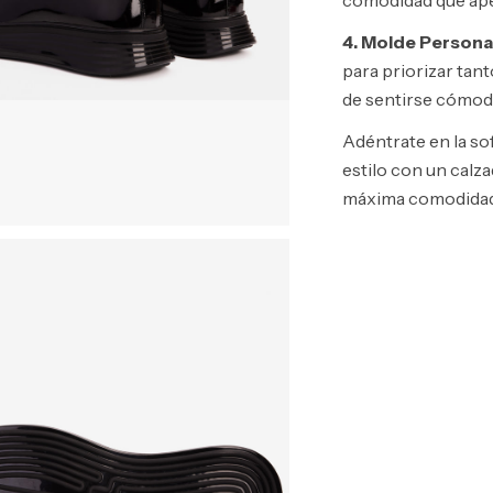
comodidad que ape
4. Molde Persona
para priorizar tan
de sentirse cómodo
Adéntrate en la sof
estilo con un calza
máxima comodidad p