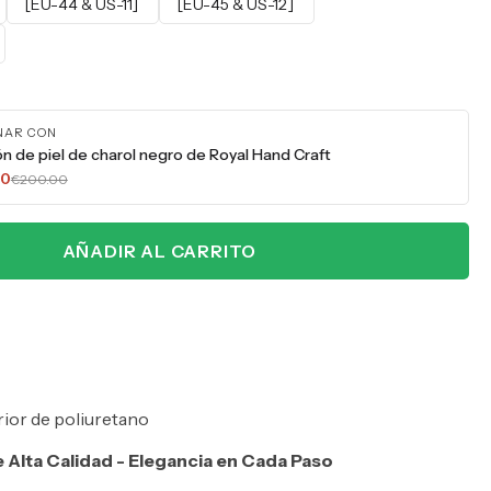
[EU-44 & US-11]
[EU-45 & US-12]
NAR CON
ón de piel de charol negro de Royal Hand Craft
00
€200.00
AÑADIR AL CARRITO
rior de poliuretano
de Alta Calidad - Elegancia en Cada Paso