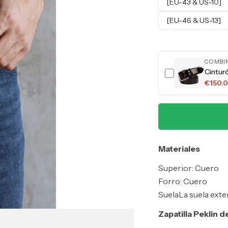
[EU-43 & US-10]
[EU-46 & US-13]
COMBI
Cintur
€150.
Materiales
Superior: Cuero
Forro: Cuero
Suela
La suela exte
Zapatilla Peklin 