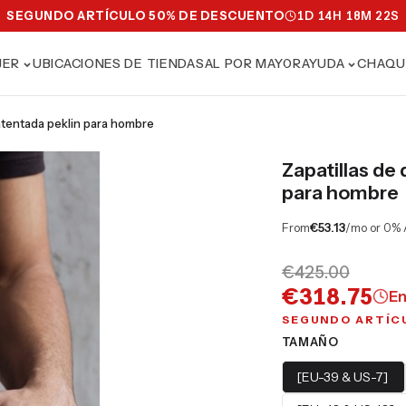
SEGUNDO ARTÍCULO 50% DE DESCUENTO
1
D
14
H
18
M
20
S
JER
UBICACIONES DE TIENDAS
AL POR MAYOR
AYUDA
CHAQU
patentada peklin para hombre
Zapatillas de
para hombre
From
€53.13
/mo or 0% 
€425.00
€318.75
En
SEGUNDO ARTÍC
TAMAÑO
[EU-39 & US-7]