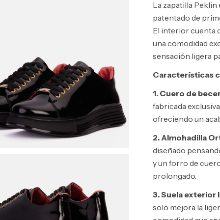
La zapatilla Pekli
patentado de prime
El interior cuenta 
una comodidad exce
sensación ligera p
Características c
1. Cuero de becer
fabricada exclusiv
ofreciendo un acab
2. Almohadilla O
diseñado pensando
y un forro de cuer
prolongado.
3. Suela exterior 
solo mejora la lige