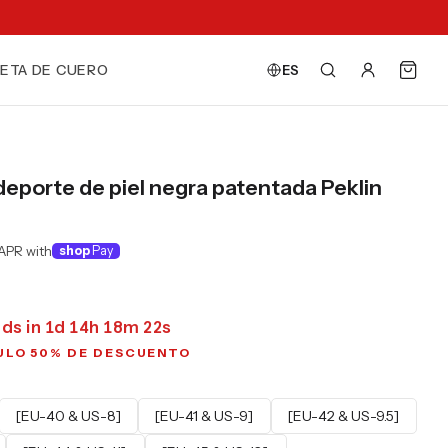
ETA DE CUERO
ES
 deporte de piel negra patentada Peklin
APR with
shop
Pay
ds in
1
d
14
h
18
m
20
s
ULO 50% DE DESCUENTO
[EU-40 & US-8]
[EU-41 & US-9]
[EU-42 & US-9.5]