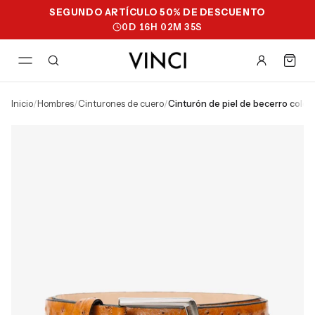
SEGUNDO ARTÍCULO 50% DE DESCUENTO
0
D
16
H
02
M
34
S
inicio
/
hombres
/
cinturones de cuero
/
cinturón de piel de becerro color