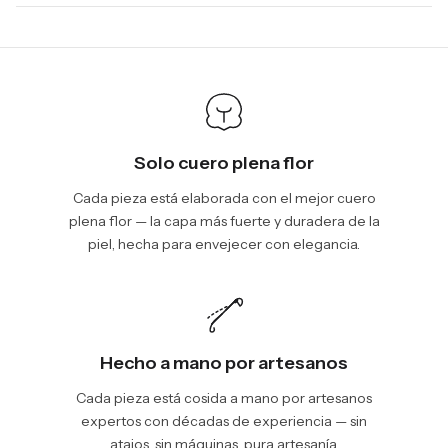
days, depending on your location. International shipments will
We will be glad to help you. Please, you can reach us via:
show shipping estimates at checkout.
info@vincileather.com or phone number: +1 877-804-6556.
Solo cuero plena flor
Cada pieza está elaborada con el mejor cuero
plena flor — la capa más fuerte y duradera de la
piel, hecha para envejecer con elegancia.
Hecho a mano por artesanos
Cada pieza está cosida a mano por artesanos
expertos con décadas de experiencia — sin
atajos, sin máquinas, pura artesanía.