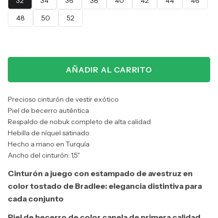
32
34
36
38
40
42
44
46
48
50
52
AÑADIR AL CARRITO
Precioso cinturón de vestir exótico
Piel de becerro auténtica
Respaldo de nobuk completo de alta calidad
Hebilla de níquel satinado
Hecho a mano en Turquía
Ancho del cinturón: 1,5"
Cinturón a juego con estampado de avestruz en
color tostado de Bradlee: elegancia distintiva para
cada conjunto
Piel de becerro de color canela de primera calidad