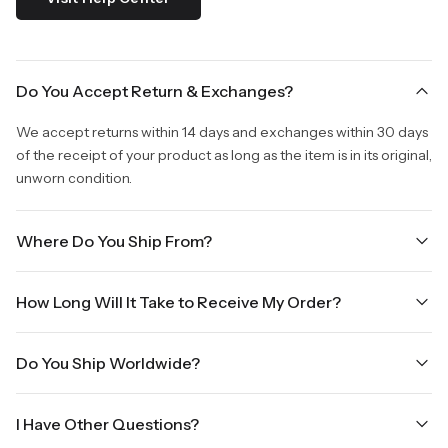
Do You Accept Return & Exchanges?
We accept returns within 14 days and exchanges within 30 days
of the receipt of your product as long as the item is in its original,
unworn condition.
Where Do You Ship From?
We are shipping from Virginia, USA to Worldwide.
How Long Will It Take to Receive My Order?
Once your order is placed, it will ship within one business day.
Do You Ship Worldwide?
Orders placed Friday afternoon through Sunday or on holidays
will be shipped on the next business day. Please allow up to
Yes we do ship worldwide, it will take 5 business days with DHL
three business days for order processing during sale times and
I Have Other Questions?
ground.
the holidays. Standard shipping takes four to seven business