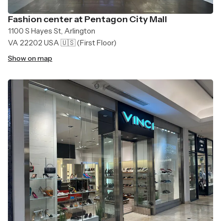
Fashion center at Pentagon City Mall
1100 S Hayes St, Arlington
VA 22202 USA 🇺🇸
(First Floor)
Show on map