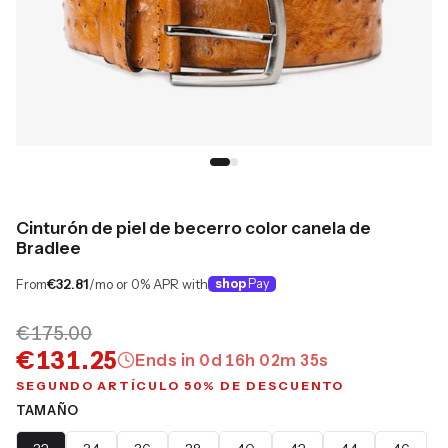
Cinturón de piel de becerro color canela de
Bradlee
From
€32.81
/mo or 0% APR with
shop
Pay
€175.00
€131.25
Ends in
0
d
16
h
02
m
34
s
SEGUNDO ARTÍCULO 50% DE DESCUENTO
TAMAÑO