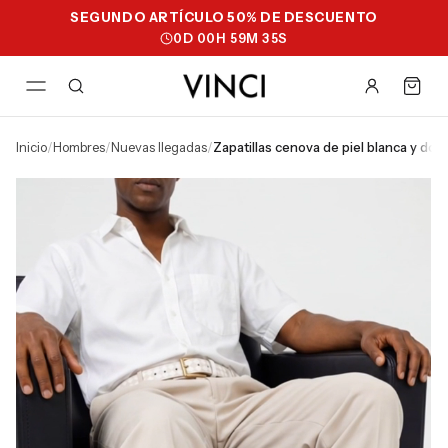
SEGUNDO ARTÍCULO 50% DE DESCUENTO
0
D
00
H
59
M
35
S
inicio
/
hombres
/
nuevas llegadas
/
zapatillas cenova de piel blanca y do