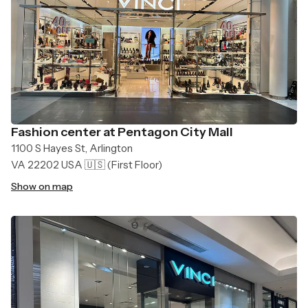
Fashion center at Pentagon City Mall
1100 S Hayes St, Arlington
VA 22202 USA 🇺🇸
(First Floor)
Show on map