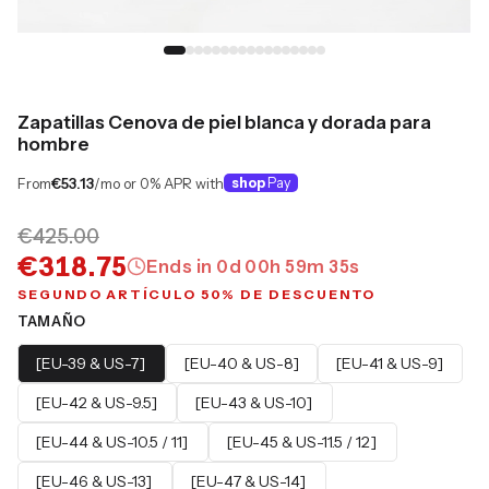
Zapatillas Cenova de piel blanca y dorada para
hombre
From
€53.13
/mo or 0% APR with
shop
Pay
€425.00
€318.75
Ends in
0
d
00
h
59
m
35
s
SEGUNDO ARTÍCULO 50% DE DESCUENTO
TAMAÑO
[EU-39 & US-7]
[EU-40 & US-8]
[EU-41 & US-9]
[EU-42 & US-9.5]
[EU-43 & US-10]
[EU-44 & US-10.5 / 11]
[EU-45 & US-11.5 / 12]
[EU-46 & US-13]
[EU-47 & US-14]