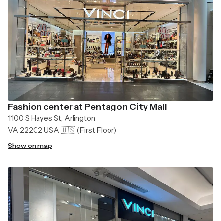
Fashion center at Pentagon City Mall
1100 S Hayes St, Arlington
VA 22202 USA 🇺🇸
(First Floor)
Show on map