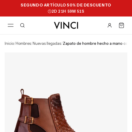
SEGUNDO ARTÍCULO 50% DE DESCUENTO
2
D
21
H
59
M
50
S
inicio
/
hombres
/
nuevas llegadas
/
zapato de hombre hecho a mano con do