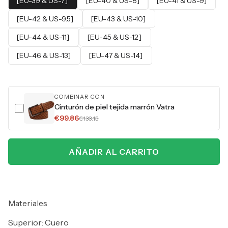
[EU-39 & US-7]
[EU-40 & US-8]
[EU-41 & US-9]
[EU-42 & US-9.5]
[EU-43 & US-10]
[EU-44 & US-11]
[EU-45 & US-12]
[EU-46 & US-13]
[EU-47 & US-14]
COMBINAR CON
Cinturón de piel tejida marrón Vatra
€99.86
€133.15
AÑADIR AL CARRITO
Materiales
Superior: Cuero