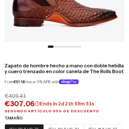
Zapato de hombre hecho a mano con doble hebilla
y cuero trenzado en color canela de The Rolls Boot
From
€51.18
/mo or 0% APR with
shop
Pay
€409.41
€307.06
Ends in
2
d
21
h
59
m
50
s
SEGUNDO ARTÍCULO 50% DE DESCUENTO
TAMAÑO