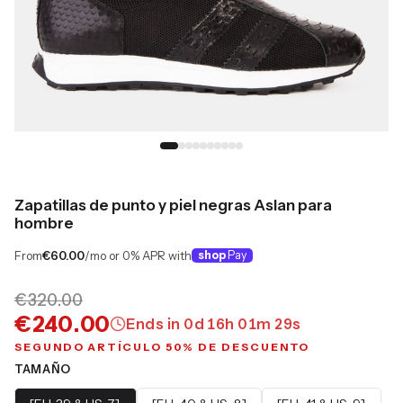
Zapatillas de punto y piel negras Aslan para
hombre
From
€60.00
/mo or 0% APR with
shop
Pay
€320.00
€240.00
Ends in
0
d
16
h
01
m
28
s
SEGUNDO ARTÍCULO 50% DE DESCUENTO
TAMAÑO