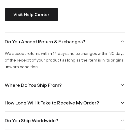
Visit Help Center
Do You Accept Return & Exchanges?
We accept returns within 14 days and exchanges within 30 days
of the receipt of your product as long as the item is in its original,
unworn condition.
Where Do You Ship From?
We are shipping from Virginia, USA to Worldwide.
How Long Will It Take to Receive My Order?
Once your order is placed, it will ship within one business day.
Do You Ship Worldwide?
Orders placed Friday afternoon through Sunday or on holidays
will be shipped on the next business day. Please allow up to