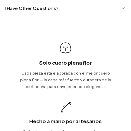
Yes we do ship worldwide, it will take 5 business days with DHL
three business days for order processing during sale times and
I Have Other Questions?
ground.
the holidays. Standard shipping takes four to seven business
days, depending on your location. International shipments will
We will be glad to help you. Please, you can reach us via:
show shipping estimates at checkout.
info@vincileather.com or phone number: +1 877-804-6556.
Solo cuero plena flor
Cada pieza está elaborada con el mejor cuero
plena flor — la capa más fuerte y duradera de la
piel, hecha para envejecer con elegancia.
Hecho a mano por artesanos