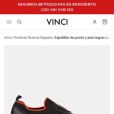
SEGUNDO ARTÍCULO 50% DE DESCUENTO
0
D
16
H
01
M
28
S
inicio
/
hombres
/
nuevas llegadas
/
zapatillas de punto y piel negras asl