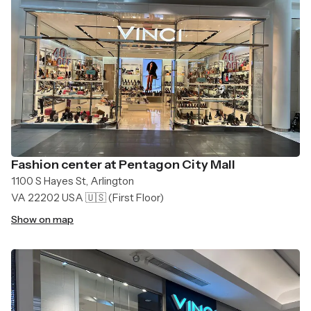
Fashion center at Pentagon City Mall
1100 S Hayes St, Arlington
VA 22202 USA 🇺🇸
(First Floor)
Show on map