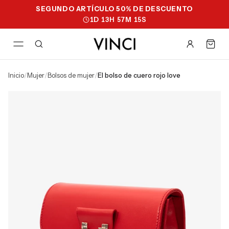
SEGUNDO ARTÍCULO 50% DE DESCUENTO
1
D
13
H
57
M
14
S
inicio
/
mujer
/
bolsos de mujer
/
el bolso de cuero rojo love