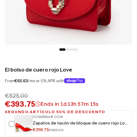
El bolso de cuero rojo Love
From
€65.63
/mo or 0% APR with
shop
Pay
€525.00
€393.75
Ends in
1
d
13
h
57
m
14
s
SEGUNDO ARTÍCULO 50% DE DESCUENTO
COMBINAR CON
Zapatos de tacón de bloque de cuero rojo Love para mujer
€318.75
€425.00