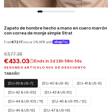
Zapato de hombre hecho a mano en cuero marrón
con correa de monje simple Strat
From
€72.17
/mo or 0% APR with
shop
Pay
€577.38
€433.03
Ends in
2
d
16
h
58
m
56
s
SEGUNDO ARTÍCULO 50% DE DESCUENTO
TAMAÑO
[EU-39 & US-7]
[EU-40 & US-8]
[EU-41 & US-9]
[EU-42 & US-9.5]
[EU-43 & US-10]
[EU-44 & US-10.5 / 11]
[EU-45 & US-11.5 / 12]
[EU-46 & US-13]
[EU-47 & US-14]