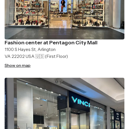
Fashion center at Pentagon City Mall
1100 S Hayes St, Arlington
VA 22202 USA 🇺🇸
(First Floor)
Show on map