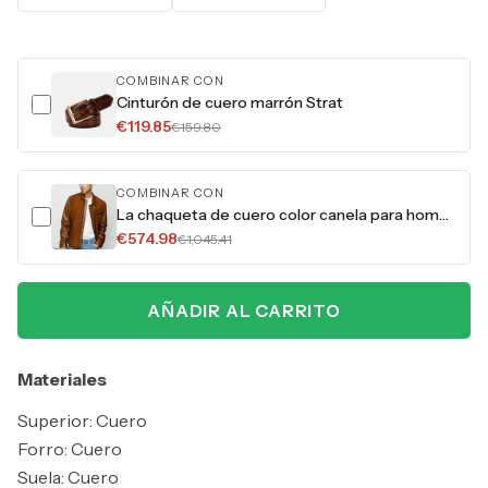
COMBINAR CON
Cinturón de cuero marrón Strat
€119.85
€159.80
COMBINAR CON
La chaqueta de cuero color canela para hombre de Emerson
€574.98
€1,045.41
AÑADIR AL CARRITO
Materiales
Superior: Cuero
Forro: Cuero
Suela: Cuero