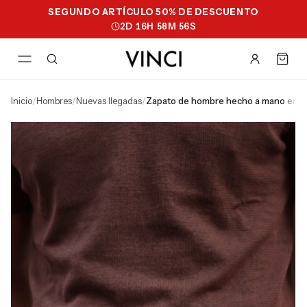
SEGUNDO ARTÍCULO 50% DE DESCUENTO
2
D
16
H
58
M
56
S
inicio
/
hombres
/
nuevas llegadas
/
zapato de hombre hecho a mano en cu