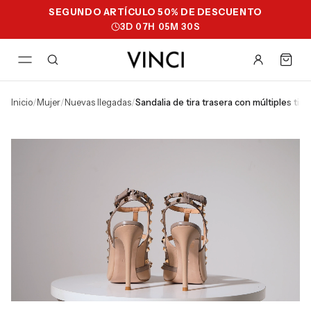
SEGUNDO ARTÍCULO 50% DE DESCUENTO
3
D
07
H
05
M
29
S
inicio
/
mujer
/
nuevas llegadas
/
sandalia de tira trasera con múltiples t