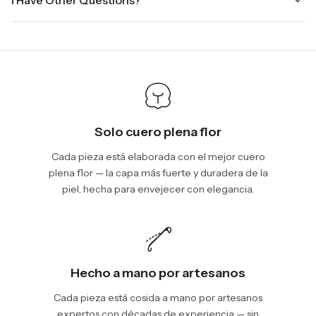
I Have Other Questions?
ground.
the holidays. Standard shipping takes four to seven business
days, depending on your location. International shipments will
We will be glad to help you. Please, you can reach us via:
show shipping estimates at checkout.
info@vincileather.com or phone number: +1 877-804-6556.
Solo cuero plena flor
Cada pieza está elaborada con el mejor cuero
plena flor — la capa más fuerte y duradera de la
piel, hecha para envejecer con elegancia.
Hecho a mano por artesanos
Cada pieza está cosida a mano por artesanos
expertos con décadas de experiencia — sin