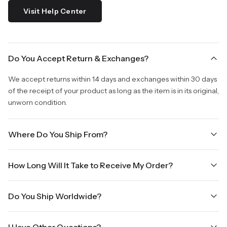
Visit Help Center
Do You Accept Return & Exchanges?
We accept returns within 14 days and exchanges within 30 days
of the receipt of your product as long as the item is in its original,
unworn condition.
Where Do You Ship From?
We are shipping from Virginia, USA to Worldwide.
How Long Will It Take to Receive My Order?
Once your order is placed, it will ship within one business day.
Do You Ship Worldwide?
Orders placed Friday afternoon through Sunday or on holidays
will be shipped on the next business day. Please allow up to
Yes we do ship worldwide, it will take 5 business days with DHL
three business days for order processing during sale times and