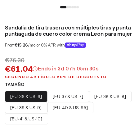
Sandalia de tira trasera con múltiples tiras y punta
puntiaguda de cuero color crema Leon para mujer
From
€15.26
/mo or 0% APR with
shop
Pay
€76.30
€61.04
Ends in
3
d
07
h
05
m
29
s
SEGUNDO ARTÍCULO 50% DE DESCUENTO
TAMAÑO
[EU-36 & US-6]
[EU-37 & US-7]
[EU-38 & US-8]
[EU-39 & US-9]
[EU-40 & US-9.5]
[EU-41 & US-10]