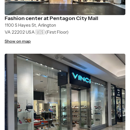
Fashion center at Pentagon City Mall
1100 S Hayes St, Arlington
VA 22202 USA 🇺🇸
(First Floor)
Show on map