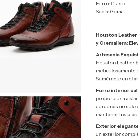
Forro: Cuero
Suela: Goma
Houston Leather
y Cremallera: Elev
Artesanía Exquisi
Houston Leather B
meticulosamente 
Sumérgete en el ar
Forro interior cál
proporciona aislam
cordones no solo d
mantener tus pies
Exterior elegant
un exterior comple