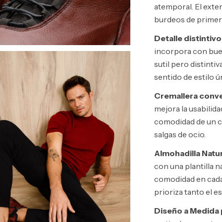
atemporal. El exte
burdeos de primera
Detalle distintivo
incorpora con buen 
sutil pero distinti
sentido de estilo ú
Cremallera conve
mejora la usabilida
comodidad de un cal
salgas de ocio.
Almohadilla Natu
con una plantilla 
comodidad en cada
prioriza tanto el e
Diseño a Medida 