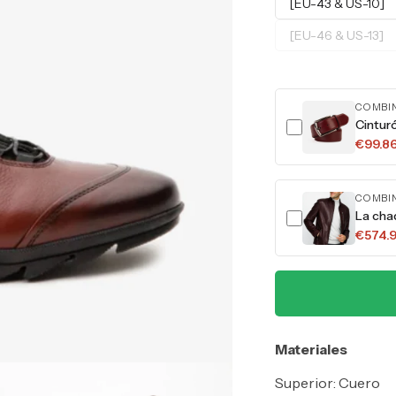
[EU-43 & US-10]
[EU-46 & US-13]
COMBI
Cintur
€99.8
COMBI
La cha
€574.
Materiales
Superior: Cuero