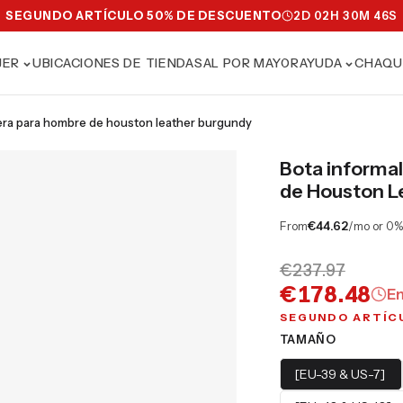
SEGUNDO ARTÍCULO 50% DE DESCUENTO
2
D
02
H
30
M
44
S
JER
UBICACIONES DE TIENDAS
AL POR MAYOR
AYUDA
CHAQU
lera para hombre de houston leather burgundy
Bota informa
de Houston L
From
€44.62
/mo or 0%
€237.97
€178.48
E
SEGUNDO ARTÍC
TAMAÑO
[EU-39 & US-7]