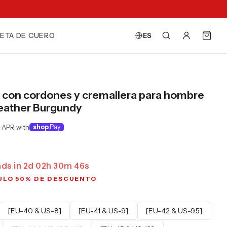
ETA DE CUERO
ES
l con cordones y cremallera para hombre
eather Burgundy
 APR with
shop
Pay
nds in
2
d
02
h
30
m
44
s
ULO 50% DE DESCUENTO
[EU-40 & US-8]
[EU-41 & US-9]
[EU-42 & US-9.5]