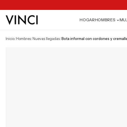
HOGAR
HOMBRES
MU
inicio
/
hombres
/
nuevas llegadas
/
bota informal con cordones y cremal