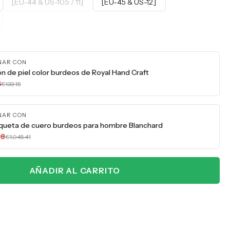
[EU-44 & US-10.5 / 11]
[EU-45 & US-12]
NAR CON
ón de piel color burdeos de Royal Hand Craft
6
€133.15
NAR CON
queta de cuero burdeos para hombre Blanchard
98
€1,045.41
AÑADIR AL CARRITO