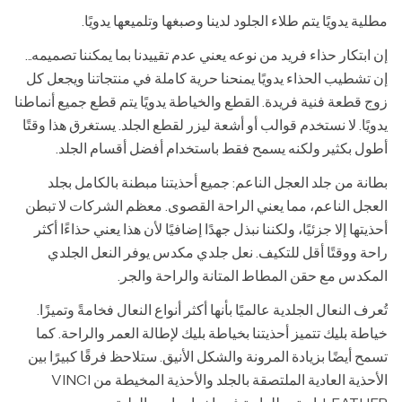
مطلية يدويًا يتم طلاء الجلود لدينا وصبغها وتلميعها يدويًا.
إن ابتكار حذاء فريد من نوعه يعني عدم تقييدنا بما يمكننا تصميمه...
إن تشطيب الحذاء يدويًا يمنحنا حرية كاملة في منتجاتنا ويجعل كل
زوج قطعة فنية فريدة. القطع والخياطة يدويًا يتم قطع جميع أنماطنا
يدويًا. لا نستخدم قوالب أو أشعة ليزر لقطع الجلد. يستغرق هذا وقتًا
أطول بكثير ولكنه يسمح فقط باستخدام أفضل أقسام الجلد.
بطانة من جلد العجل الناعم: جميع أحذيتنا مبطنة بالكامل بجلد
العجل الناعم، مما يعني الراحة القصوى. معظم الشركات لا تبطن
أحذيتها إلا جزئيًا، ولكننا نبذل جهدًا إضافيًا لأن هذا يعني حذاءًا أكثر
راحة ووقتًا أقل للتكيف. نعل جلدي مكدس يوفر النعل الجلدي
المكدس مع حقن المطاط المتانة والراحة والجر.
تُعرف النعال الجلدية عالميًا بأنها أكثر أنواع النعال فخامةً وتميزًا.
خياطة بليك تتميز أحذيتنا بخياطة بليك لإطالة العمر والراحة. كما
تسمح أيضًا بزيادة المرونة والشكل الأنيق. ستلاحظ فرقًا كبيرًا بين
الأحذية العادية الملتصقة بالجلد والأحذية المخيطة من VINCI