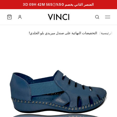
العنصر الثاني بخصم 50%
S
55
M
42
H
09
D
3
الرئيسية
/
التخفيضات النهائية على صندل ميريدي بلو الجلدي!