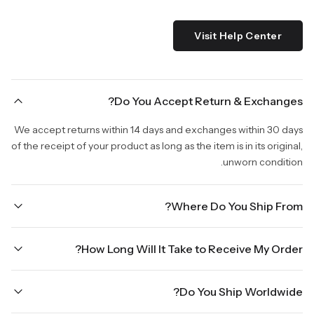
Visit Help Center
Do You Accept Return & Exchanges?
We accept returns within 14 days and exchanges within 30 days
of the receipt of your product as long as the item is in its original,
unworn condition.
Where Do You Ship From?
We are shipping from Virginia, USA to Worldwide.
How Long Will It Take to Receive My Order?
Once your order is placed, it will ship within one business day.
Do You Ship Worldwide?
Orders placed Friday afternoon through Sunday or on holidays
will be shipped on the next business day. Please allow up to