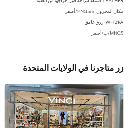
LEATHER. استعد للراحة فور إخراجها من العلبة.
مكان المخزون: PNG:5/B/أصفر
WH:21/A أزرق غامق
MNG:5/ب/أصفر
زر متاجرنا في الولايات المتحدة