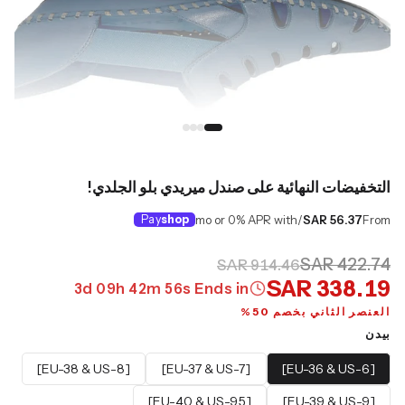
التخفيضات النهائية على صندل ميريدي بلو الجلدي!
Pay
shop
/mo or 0% APR with
SAR 56.37
From
SAR 422.74
SAR 914.46
SAR 338.19
3
d
09
h
42
m
55
s
Ends in
العنصر الثاني بخصم 50%
بيدن
[EU-38 & US-8]
[EU-37 & US-7]
[EU-36 & US-6]
[EU-40 & US-9.5]
[EU-39 & US-9]