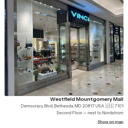
Westfield Mountgomery Mall
7101 Democracy Blvd, Bethesda, MD 20817 USA 🇺🇸
Second Floor — next to Nordstrom
Show on map