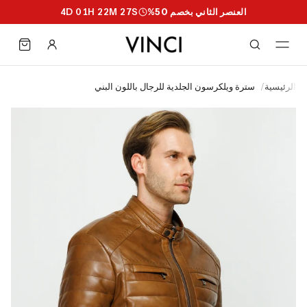
العنصر الثاني بخصم 50%
S
26
M
22
H
01
D
4
الرئيسية
/
سترة ويلكرسون الجلدية للرجال باللون البني