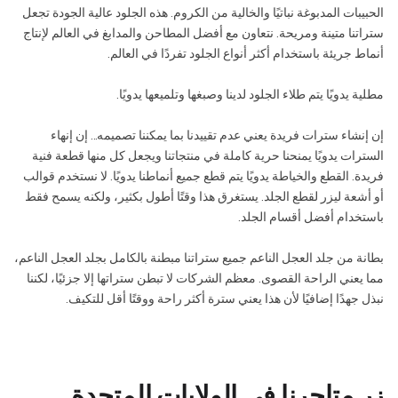
الحبيبات المدبوغة نباتيًا والخالية من الكروم. هذه الجلود عالية الجودة تجعل
ستراتنا متينة ومريحة. نتعاون مع أفضل المطاحن والمدابغ في العالم لإنتاج
أنماط جريئة باستخدام أكثر أنواع الجلود تفردًا في العالم.
مطلية يدويًا يتم طلاء الجلود لدينا وصبغها وتلميعها يدويًا.
إن إنشاء سترات فريدة يعني عدم تقييدنا بما يمكننا تصميمه... إن إنهاء
السترات يدويًا يمنحنا حرية كاملة في منتجاتنا ويجعل كل منها قطعة فنية
فريدة. القطع والخياطة يدويًا يتم قطع جميع أنماطنا يدويًا. لا نستخدم قوالب
أو أشعة ليزر لقطع الجلد. يستغرق هذا وقتًا أطول بكثير، ولكنه يسمح فقط
باستخدام أفضل أقسام الجلد.
بطانة من جلد العجل الناعم جميع ستراتنا مبطنة بالكامل بجلد العجل الناعم،
مما يعني الراحة القصوى. معظم الشركات لا تبطن ستراتها إلا جزئيًا، لكننا
نبذل جهدًا إضافيًا لأن هذا يعني سترة أكثر راحة ووقتًا أقل للتكيف.
زر متاجرنا في الولايات المتحدة