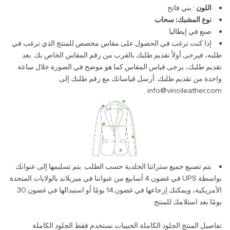
اللون
: بني فاتح
نوع المشبك: سحاب
صنع في إيطاليا
إذا كنت ترغب في الحصول على مقاس مخصص للمنتج الذي ترغب في
طلبه، فيرجى أولاً تقديم طلبك بالقرب من رقم المقاس الخاص بك. بعد
تقديم طلبك، يرجى قياس المقاس كما هو موضح في الصورة خلال ساعة
واحدة من تقديم طلبك. أرسل قياساتك مع رقم طلبك إلى
.
info@vincileather.com
يتم تصنيع جميع ستراتنا الجلدية حسب الطلب. يتم تسليمها إلى عنوانك
بواسطة UPS في غضون 4 أسابيع من عنواننا في ميريلاند بالولايات المتحدة
الأمريكية، ويمكنك إرجاعها في غضون 14 يومًا أو استبدالها في غضون 30
يومًا بعد استلامك للمنتج.
تفاصيل المنتج الجلود الكاملة الحبيبات نستخدم فقط الجلود الكاملة