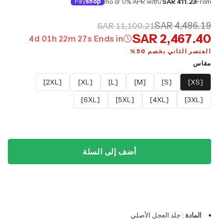
Pay
shop
/mo or 0% APR with
SAR 411.23
From
SAR 4,486.19
SAR 11,100.21
SAR 2,467.40
4
d
01
h
22
m
26
s
Ends in
العنصر الثاني بخصم 50%
مقاس
[2XL]
[XL]
[L]
[M]
[S]
[XS]
[6XL]
[5XL]
[4XL]
[3XL]
أضف إلى السلة
المادة
: جلد العجل الأصلي