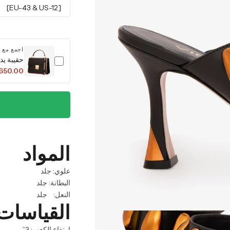
[EU-43 & US-12]
اجمع مع
حقيبة يد
,650.00
المواد
علوي: جلد
البطانة: جلد
النعل: جلد
القياسات
ارتفاع الكعب: 3”