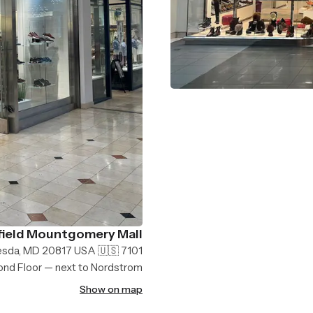
ield Mountgomery Mall
7101 Democracy Blvd, Bethesda, MD 20817 USA 🇺🇸
nd Floor — next to Nordstrom
Show on map