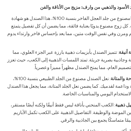
الأسود والذهبي من وارف: مزيج من الأناقة والفن
مصنوع من جلد العجل الفاخر بنسبة 100%، هذا الصندل هو شهادة
 كل زوج مصنوع يدويًا بعناية فائقة، مما يضمن أن كل تفصيل يتمتع
عم ومرن وفي نفس الوقت متين، مما يعد بإحساس فاخر وارتداء يدوم
 أنيقة
: تتميز الصندل بأبزيمات ذهبية بارزة عبر الجزء العلوي، مما
وجاذبية بصرية جريئة. تمتد اللمسات الذهبية إلى الكعب، حيث تعزز
صميم العام، مما يمنح الصندل مظهراً مميزاً وعصرياً.
: نعل الصندل مصنوع من الجلد الطبيعي بنسبة 100%،
وداعمة لقدميك. كما يضمن نعل الجلد المتانة، مما يجعل هذا الصندل
 الاستخدام اليومي والمناسبات الخاصة.
ل ذهبية
: الكعب المنحني بأناقة ليس فقط أنيقًا ولكنه أيضًا مستقر،
ًا بين الموضة والوظيفة. التفاصيل الذهبية على الكعب تكمل الأبازيم
مًا متماسكًا يجمع بين الجاذبية والرقي.