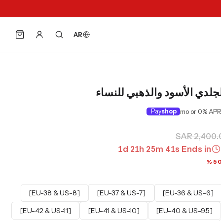
AR
لدي الأسود والذهبي للنساء
Pay
shop
SAR 2,400.
1
d
21
h
25
m
40
s
Ends in
[EU-38 & US-8]
[EU-37 & US-7]
[EU-36 & US-6]
[EU-42 & US-11]
[EU-41 & US-10]
[EU-40 & US-9.5]