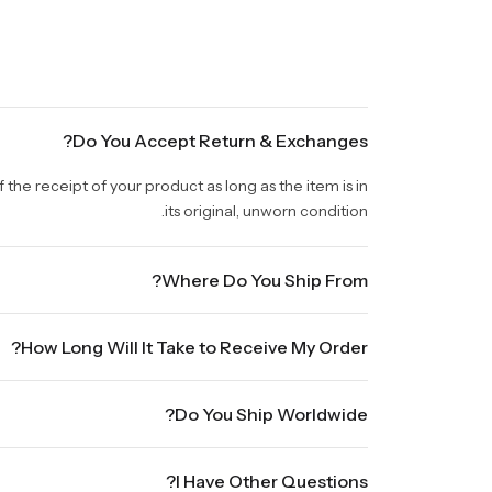
Do You Accept Return & Exchanges?
the receipt of your product as long as the item is in
its original, unworn condition.
Where Do You Ship From?
We are shipping from Virginia, USA to Worldwide.
How Long Will It Take to Receive My Order?
. Orders placed Friday afternoon through Sunday or on
Do You Ship Worldwide?
up to three business days for order processing during
 to seven business days, depending on your location.
ldwide, it will take 5 business days with DHL ground.
l shipments will show shipping estimates at checkout.
I Have Other Questions?