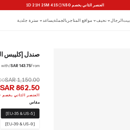
العنصر الثاني بخصم 50%
S
40
M
25
H
21
D
1
يت
الرجال
نحيف
مواقع المتاجر
بالجملة
يساعد
سترة جلدية
صندل إكليبس الج
/mo or 0% APR with
SAR 143.75
From
SAR 1,150.00
00
SAR 862.50
العنصر الثاني بخصم 50%
مقاس
[EU-35 & US-5]
[EU-39 & US-9]