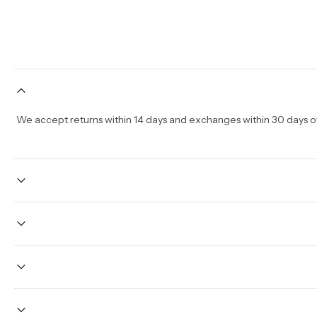
We accept returns within 14 days and exchanges within 30 days of 
Once your order is placed, it will ship within one business day
holidays will be shipped on the next business day. Please allow 
sale times and the holidays. Standard shipping takes four
Yes we do ship wor
Internationa