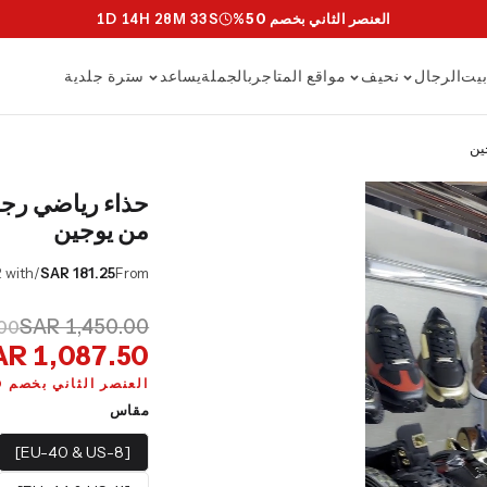
العنصر الثاني بخصم 50%
S
31
M
28
H
14
D
1
يت
الرجال
نحيف
مواقع المتاجر
بالجملة
يساعد
سترة جلدية
ين
حذاء رياضي رجال
من يوجين
/mo or 0% APR with
SAR 181.25
From
SAR 1,450.00
.00
AR 1,087.50
العنصر الثاني بخصم 50%
مقاس
[EU-40 & US-8]