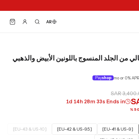
AR
ي من الجلد المنسوج باللونين الأبيض والذهبي
Pay
shop
SAR 3,400
S
1
d
14
h
28
m
31
s
Ends in
[EU-43 & US-10]
[EU-42 & US-9.5]
[EU-41 & US-9]