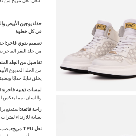
النعل: نعل مريح من TPU
حذاء يوجين الأبيض وال
في كل خطوة
تصميم يدوي فاخر:
من جلد البقر الفاخر بنسبة 100%، مما يضمن جودة استثنائي
تفاصيل من الجلد المن
من الجلد المدبوغ الأبي
يخلق تباينًا جذابًا ويض
لمسات ذهبية فاخرة:
ق
واللسان، مما يعكس ال
راحة فائقة:
استمتع برا
بعناية للارتداء لفترات 
نعل TPU مريح: