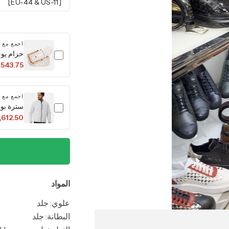
[EU-44 & US-11]
اجمع مع
حزام يوج
 543.75
اجمع مع
سترة بومب
,612.50
المواد
علوي: جلد
البطانة: جلد