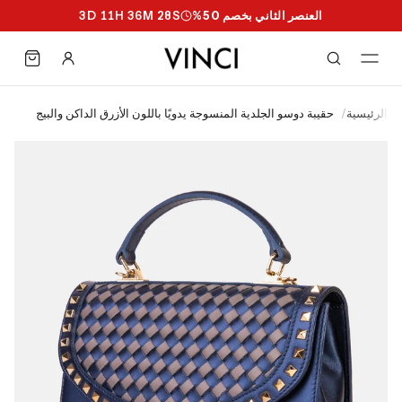
العنصر الثاني بخصم 50%
S
27
M
36
H
11
D
3
الرئيسية
/
حقيبة دوسو الجلدية المنسوجة يدويًا باللون الأزرق الداكن والبيج