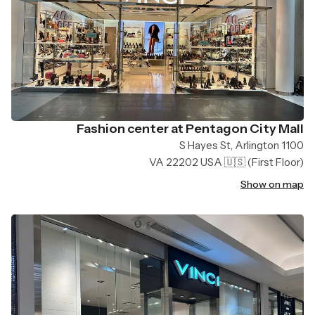
Fashion center at Pentagon City Mall
1100 S Hayes St, Arlington
VA 22202 USA 🇺🇸
(First Floor)
Show on map