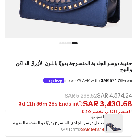
حقيبة دوسو الجلدية المنسوجة يدويًا باللون الأزرق الداكن
والبيج
Pay
shop
/mo or 0% APR with
SAR 571.78
From
SAR 4,574.24
SAR 5,298.52
SAR 3,430.68
3
d
11
h
36
m
27
s
Ends in
العنصر الثاني بخصم 50%
اجمع مع
صندل دوسو الجلدي المنسوج يدويًا ذو المقدمة المدببة باللون الأزرق الداكن للنساء
SAR 943.14
SAR 1,257.52