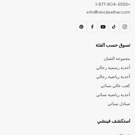
+1-877-804-6556
info@vincileather.com
تسوق حسب الفئة
مجموعة الثعبان
أحذية رسمية رجالي
أحذية رياضية رجالي
كعب عالي نسائي
أحذية رياضية نسائي
صنادل نسائي
استكشف فينشي
من نحن