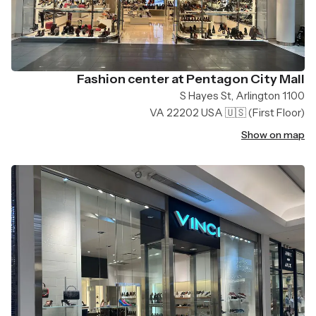
Fashion center at Pentagon City Mall
1100 S Hayes St, Arlington
VA 22202 USA 🇺🇸
(First Floor)
Show on map