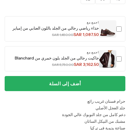
اجمع مع
حذاء رياضي رجالي من الجلد باللون العنابي من إمباير
SAR 1,087.50
SAR 1,450.00
اجمع مع
جاكيت رجالي من الجلد بلون خمري من Blanchard
SAR 3,162.50
SAR 5,750.00
أضف إلى السلة
حزام فستان غريب رائع
جلد العجل الأصلي
دعم كامل من جلد النوبوك عالي الجودة
مشبك من النيكل الساتان
صناعة يدوية في تركيا