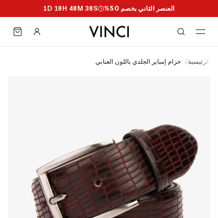
العنصر الثاني بخصم 50%
S
37
M
48
H
18
D
1
الرئيسية
/
حزام إمباير الجلدي باللون العنابي