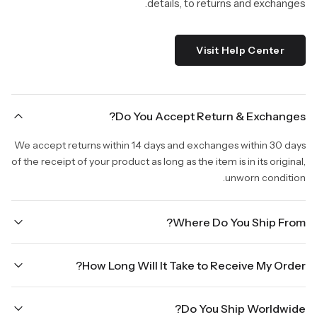
details, to returns and exchanges.
Visit Help Center
Do You Accept Return & Exchanges?
We accept returns within 14 days and exchanges within 30 days
of the receipt of your product as long as the item is in its original,
unworn condition.
Where Do You Ship From?
We are shipping from Virginia, USA to Worldwide.
How Long Will It Take to Receive My Order?
Once your order is placed, it will ship within one business day.
Do You Ship Worldwide?
Orders placed Friday afternoon through Sunday or on holidays