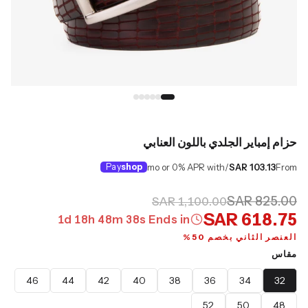
حزام إمباير الجلدي باللون العنابي
Pay
shop
/mo or 0% APR with
SAR 103.13
From
SAR 825.00
SAR 1,100.00
SAR 618.75
1
d
18
h
48
m
37
s
Ends in
العنصر الثاني بخصم 50%
مقاس
46
44
42
40
38
36
34
32
52
50
48