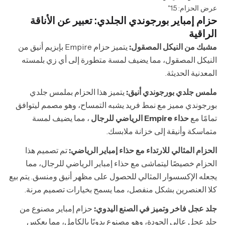
عرض الحزام: 1.5"
حزام إمباير بورجوندي الجلدي: تعبير عن الأناقة
الراقية
مشبك من النيكل المصقول:
يتميز حزام Empire بإبزيم أنيق من
النيكل المصقول، مما يضيف لمسة متطورة إلى أي زي بلمسته
المعدنية الحديثة.
ملمس جلدي بورجوندي أنيق:
يتميز هذا الحزام بملمس جلدي
بورجوندي مميز مع نمط فريد يشبه التمساح، وهو مصمم ليتوافق
تمامًا مع
حذاء Empire الرياضي للرجال
، مما يضيف لمسة
متماسكة وأنيقة إلى خزانة ملابسك.
الحزام المثالي للارتداء مع حذاء إمباير الرياضي:
تم تصميم هذا
الحزام خصيصًا ليتماشى مع حذاء إمباير الرياضي للرجال، مما
يجعله الإكسسوار المثالي للحصول على مظهر أنيق ومنسق. يتم بيع
كلا العنصرين بشكل منفصل، مما يسمح بخيارات تصميم مرنة.
جلد عجل فاخر وتميز في الصنع اليدوي:
حزام إمباير مصنوع من
جلد عجل عالي الجودة، وهو مصنوع يدويًا بالكامل، مما يعكس