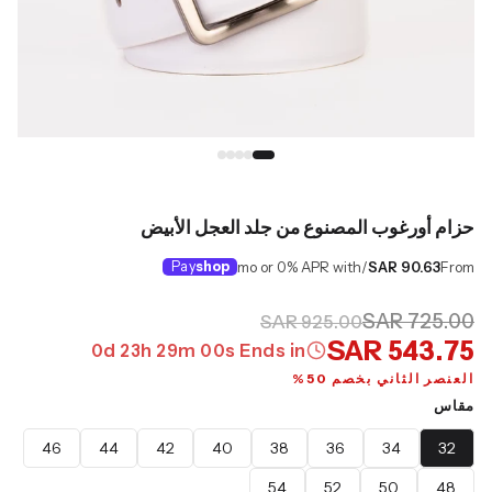
حزام أورغوب المصنوع من جلد العجل الأبيض
Pay
shop
/mo or 0% APR with
SAR 90.63
From
SAR 725.00
SAR 925.00
SAR 543.75
0
d
23
h
28
m
59
s
Ends in
العنصر الثاني بخصم 50%
مقاس
46
44
42
40
38
36
34
32
54
52
50
48