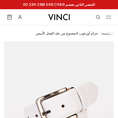
العنصر الثاني بخصم 50%
S
59
M
28
H
23
D
0
الرئيسية
/
حزام أورغوب المصنوع من جلد العجل الأبيض