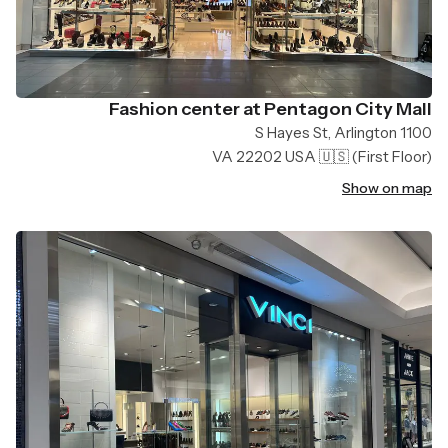
Fashion center at Pentagon City Mall
1100 S Hayes St, Arlington
VA 22202 USA 🇺🇸
(First Floor)
Show on map