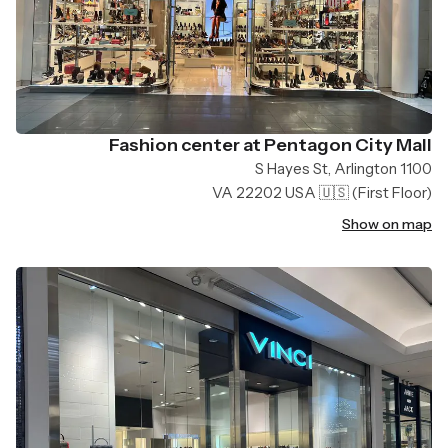
Fashion center at Pentagon City Mall
1100 S Hayes St, Arlington
VA 22202 USA 🇺🇸
(First Floor)
Show on map