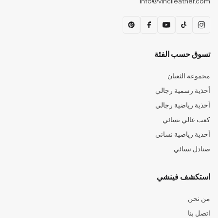
info@vincileather.com
تسوق حسب الفئة
مجموعة الثعبان
أحذية رسمية رجالي
أحذية رياضية رجالي
كعب عالي نسائي
أحذية رياضية نسائي
صنادل نسائي
استكشف فينشي
من نحن
اتصل بنا