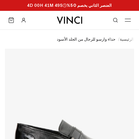
العنصر الثاني بخصم 50%
S
48
M
41
H
00
D
4
الرئيسية
/
حذاء وارسو للرجال من الجلد الأسود