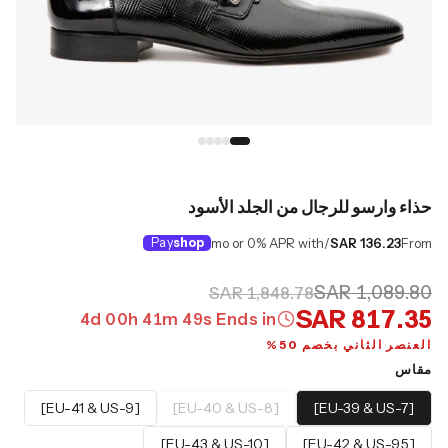
حذاء وارسو للرجال من الجلد الأسود
Pay
shop
/mo or 0% APR with
SAR 136.23
From
SAR 1,089.80
SAR 1,848.78
SAR 817.35
4
d
00
h
41
m
48
s
Ends in
العنصر الثاني بخصم 50%
مقاس
[EU-41 & US-9]
[EU-40 & US-8]
[EU-39 & US-7]
[EU-43 & US-10]
[EU-42 & US-9.5]