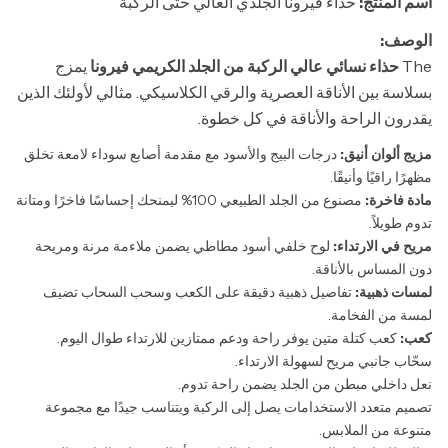
اسم المنتج:
حذاء فيرونا الجلدي العالي حتى الركبة
الوصف:
The
حذاء نسائي عالي الركبة من الجلد الكريمي فيرونا
يمزج
بسلاسة بين الأناقة العصرية والرقي الكلاسيكي. مثالي لأولئك الذين
يقدرون الراحة والأناقة في كل خطوة.
مزيج ألوان أنيق:
درجات البيج والأسود مع مقدمة أصابع سوداء لامعة تخلق
مظهرًا راقيًا وأنيقًا.
مادة فاخرة:
مصنوع من الجلد الطبيعي 100% ليمنحك إحساسًا فاخرًا ومتانة
تدوم طويلاً.
مريح في الارتداء:
لوح خلفي أسود مطاطي يضمن ملاءمة مرنة ومريحة
دون المساس بالأناقة.
لمسات ذهبية:
تفاصيل ذهبية دقيقة على الكعب وسحب السحاب تضيف
لمسة من الفخامة.
كعب:
كعب كتلة متين يوفر راحة ودعم ممتازين للارتداء طوال اليوم.
سحّاب جانبي مريح لسهولة الارتداء.
نعل داخلي مبطن من الجلد يضمن راحة تدوم.
تصميم متعدد الاستخدامات يصل إلى الركبة ويتناسب جيدًا مع مجموعة
متنوعة من الملابس.