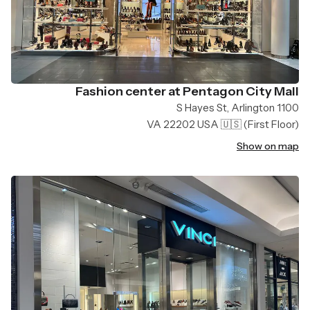
Fashion center at Pentagon City Mall
1100 S Hayes St, Arlington
VA 22202 USA 🇺🇸
(First Floor)
Show on map