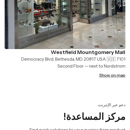
Westfield Mountgomery Mall
7101 Democracy Blvd, Bethesda, MD 20817 USA 🇺🇸
Second Floor — next to Nordstrom
Show on map
دعم عبر الإنترنت
مركز المساعدة!
Find quick solutions to your queries from product