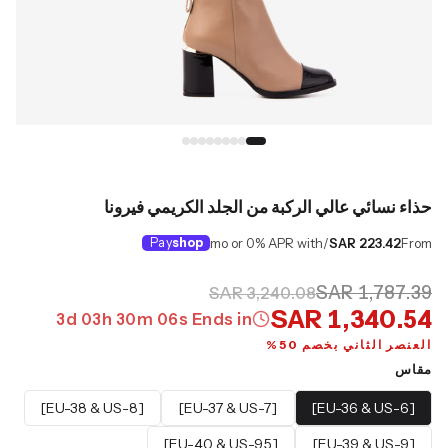
حذاء نسائي عالي الركبة من الجلد الكريمي فيرونا
Pay
shop
/mo or 0% APR with
SAR 223.42
From
SAR 1,787.39
SAR 3,240.08
SAR 1,340.54
3
d
03
h
30
m
05
s
Ends in
العنصر الثاني بخصم 50%
مقاس
[EU-38 & US-8]
[EU-37 & US-7]
[EU-36 & US-6]
[EU-40 & US-9.5]
[EU-39 & US-9]