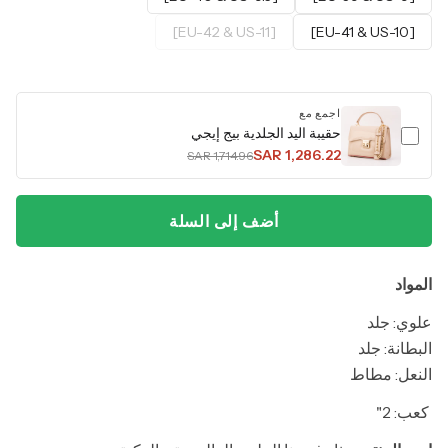
[EU-42 & US-11]
[EU-41 & US-10]
اجمع مع
حقيبة اليد الجلدية بيج إيجي
SAR 1,286.22
SAR 1,714.96
أضف إلى السلة
المواد
علوي: جلد
البطانة: جلد
النعل: مطاط
كعب: 2"