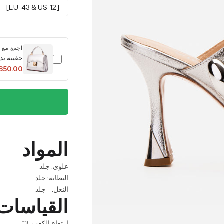
[EU-43 & US-12]
اجمع مع
حقيبة يد
,650.00
المواد
علوي: جلد
البطانة: جلد
النعل: جلد
القياسات
ارتفاع الكعب: 3”