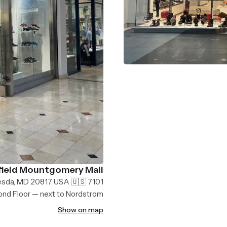
ield Mountgomery Mall
7101 Democracy Blvd, Bethesda, MD 20817 USA 🇺🇸
nd Floor — next to Nordstrom
Show on map