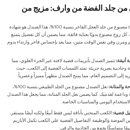
من جلد الفضة من وارف: مزيج من
مصنوع من جلد العجل الفاخر بنسبة 100%، هذا الصندل هو شهادة
 كل زوج مصنوع يدويًا بعناية فائقة، مما يضمن أن كل تفصيل يتمتع
عم ومرن وفي نفس الوقت متين، مما يعد بإحساس فاخر وارتداء يدوم
أنيقة:
تتميز الصندل بأبزيمات فضية لافتة عبر الجزء العلوي، مما
 وجاذبية بصرية جريئة. تمتد اللمسات الفضية إلى الكعب، حيث
لى التصميم العام، مما يمنح الصندل مظهراً مميزاً وعصرياً.
نعل الصندل مصنوع من الجلد الطبيعي بنسبة 100%،
وداعمة لقدميك. كما يضمن نعل الجلد المتانة، مما يجعل هذا الصندل
 الاستخدام اليومي والمناسبات الخاصة.
ل فضية:
الكعب المنحني بأناقة ليس فقط أنيقًا ولكنه أيضًا مستقر،
ًا بين الموضة والوظيفة. التفاصيل الفضية على الكعب تكمل الأبازيم
مًا متماسكًا يجمع بين الجاذبية والرقي.