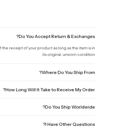
Do You Accept Return & Exchanges?
the receipt of your product as long as the item is in
its original, unworn condition.
Where Do You Ship From?
We are shipping from Virginia, USA to Worldwide.
How Long Will It Take to Receive My Order?
. Orders placed Friday afternoon through Sunday or on
Do You Ship Worldwide?
up to three business days for order processing during
 to seven business days, depending on your location.
ldwide, it will take 5 business days with DHL ground.
l shipments will show shipping estimates at checkout.
I Have Other Questions?