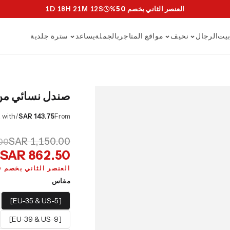
العنصر الثاني بخصم 50%
S
11
M
21
H
18
D
1
يت
الرجال
نحيف
مواقع المتاجر
بالجملة
يساعد
سترة جلدية
صندل نسائي من 
/mo or 0% APR with
SAR 143.75
From
SAR 1,150.00
00
SAR 862.50
العنصر الثاني بخصم 50%
مقاس
[EU-35 & US-5]
[EU-39 & US-9]