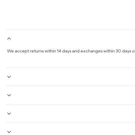
We accept returns within 14 days and exchanges within 30 days of 
Once your order is placed, it will ship within one business day
holidays will be shipped on the next business day. Please allow 
sale times and the holidays. Standard shipping takes four
Yes we do ship wor
Internationa