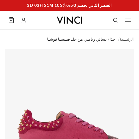
العنصر الثاني بخصم 50%
S
09
M
21
H
03
D
3
الرئيسية
/
حذاء نسائي رياضي من جلد فينيسيا فوشيا