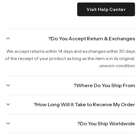
Visit Help Center
Do You Accept Return & Exchanges?
We accept returns within 14 days and exchanges within 30 days
of the receipt of your product as long as the item is in its original,
unworn condition.
Where Do You Ship From?
We are shipping from Virginia, USA to Worldwide.
How Long Will It Take to Receive My Order?
Once your order is placed, it will ship within one business day.
Do You Ship Worldwide?
Orders placed Friday afternoon through Sunday or on holidays
will be shipped on the next business day. Please allow up to
Yes we do ship worldwide, it will take 5 business days with DHL
three business days for order processing during sale times and