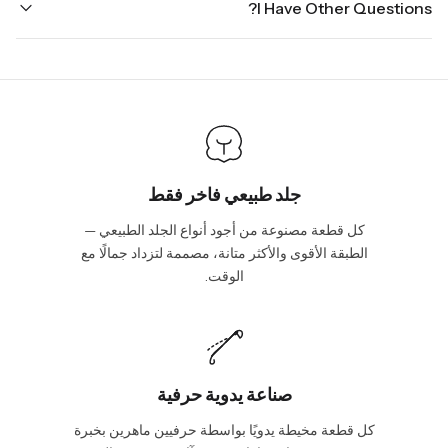
I Have Other Questions?
ground.
the holidays. Standard shipping takes four to seven business
days, depending on your location. International shipments will
We will be glad to help you. Please, you can reach us via:
show shipping estimates at checkout.
info@vincileather.com or phone number: +1 877-804-6556.
جلد طبيعي فاخر فقط
كل قطعة مصنوعة من أجود أنواع الجلد الطبيعي —
الطبقة الأقوى والأكثر متانة، مصممة لتزداد جمالًا مع
الوقت.
صناعة يدوية حرفية
كل قطعة مخيطة يدويًا بواسطة حرفيين ماهرين بخبرة