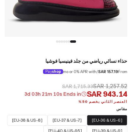
حذاء نسائي رياضي من جلد فينيسيا فوشيا
Pay
shop
/mo or 0% APR with
SAR 157.19
From
SAR 1,257.52
SAR 1,715.33
SAR 943.14
3
d
03
h
21
m
09
s
Ends in
العنصر الثاني بخصم 50%
مقاس
[EU-38 & US-8]
[EU-37 & US-7]
[EU-36 & US-6]
[EU-40 & US-9.5]
[EU-39 & US-9]