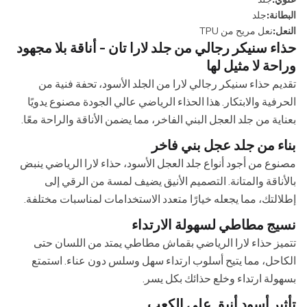
البطانة:
جلد
النعل:
نعل مريح من TPU
حذاء سنيكر رجالي من جلد لارا تان - أناقة بلا مجهود
وراحة لا مثيل لها
تقديم حذاء سنيكر رجالي لارا من الجلد الأسود، تحفة فنية من
الحرفية والابتكار. هذا الحذاء الرياضي عالي الجودة مصنوع يدويًا
بعناية من جلد العجل البني الفاخر، مما يضمن الأناقة والراحة معًا.
بناء من جلد عجل بني فاخر
مصنوع من أجود أنواع جلد العجل الأسود، حذاء لارا الرياضي ينبض
بالأناقة والمتانة. التصميم الأنيق يضيف لمسة من الرقي إلى
إطلالتك، مما يجعله خيارًا متعدد الاستخدامات لمناسبات مختلفة.
نسيج مطاطي لسهولة الارتداء
تتميز حذاء لارا الرياضي بقماش مطاطي يمتد من اللسان حتى
الكاحل، مما يتيح أسلوب ارتداء سهل وسلس دون عناء. استمتع
بسهولة ارتداء وخلع حذائك بكل يسر.
تأثير أسود أنيق على الكعب