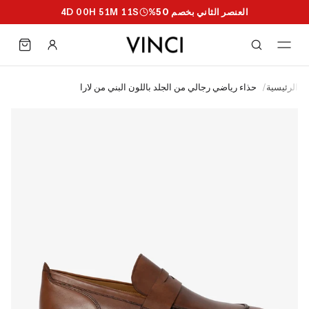
العنصر الثاني بخصم 50%
S
10
M
51
H
00
D
4
الرئيسية
/
حذاء رياضي رجالي من الجلد باللون البني من لارا