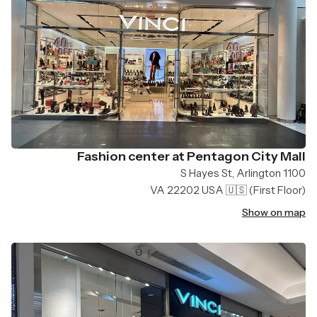
Fashion center at Pentagon City Mall
1100 S Hayes St, Arlington
VA 22202 USA 🇺🇸
(First Floor)
Show on map