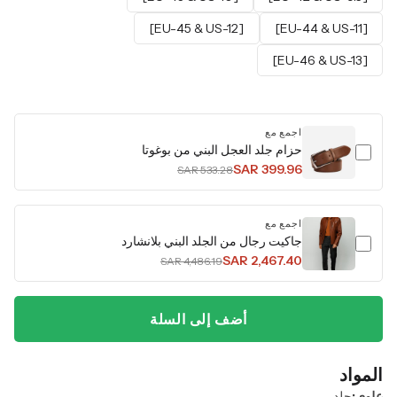
[EU-45 & US-12]
[EU-44 & US-11]
[EU-46 & US-13]
اجمع مع
حزام جلد العجل البني من بوغوتا
SAR 399.96
SAR 533.28
اجمع مع
جاكيت رجال من الجلد البني بلانشارد
SAR 2,467.40
SAR 4,486.19
أضف إلى السلة
المواد
علوي:
جلد