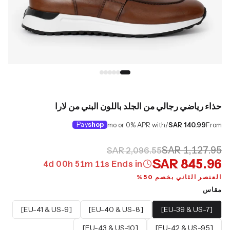
حذاء رياضي رجالي من الجلد باللون البني من لارا
Pay
shop
/mo or 0% APR with
SAR 140.99
From
SAR 1,127.95
SAR 2,096.55
SAR 845.96
4
d
00
h
51
m
10
s
Ends in
العنصر الثاني بخصم 50%
مقاس
[EU-41 & US-9]
[EU-40 & US-8]
[EU-39 & US-7]
[EU-43 & US-10]
[EU-42 & US-9.5]