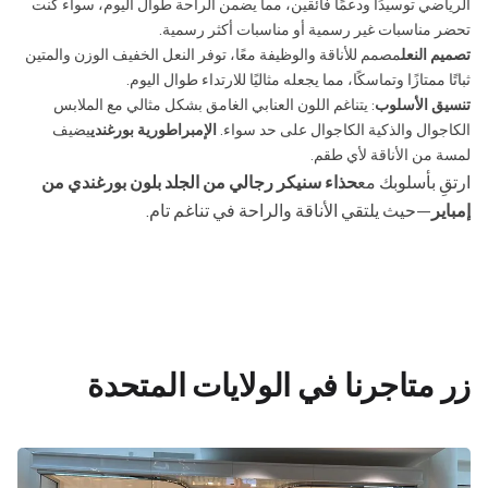
الرياضي توسيدًا ودعمًا فائقين، مما يضمن الراحة طوال اليوم، سواء كنت
تحضر مناسبات غير رسمية أو مناسبات أكثر رسمية.
تصميم النعل
مصمم للأناقة والوظيفة معًا، توفر النعل الخفيف الوزن والمتين
ثباتًا ممتازًا وتماسكًا، مما يجعله مثاليًا للارتداء طوال اليوم.
تنسيق الأسلوب
: يتناغم اللون العنابي الغامق بشكل مثالي مع الملابس
الكاجوال والذكية الكاجوال على حد سواء.
الإمبراطورية بورغندي
يضيف
لمسة من الأناقة لأي طقم.
ارتقِ بأسلوبك مع
حذاء سنيكر رجالي من الجلد بلون بورغندي من
إمباير
—حيث يلتقي الأناقة والراحة في تناغم تام.
زر متاجرنا في الولايات المتحدة