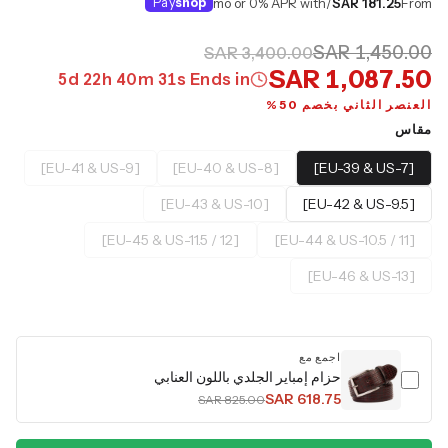
Pay
shop
/mo or 0% APR with
SAR 181.25
From
SAR 1,450.00
SAR 3,400.00
SAR 1,087.50
5
d
22
h
40
m
30
s
Ends in
العنصر الثاني بخصم 50%
مقاس
[EU-41 & US-9]
[EU-40 & US-8]
[EU-39 & US-7]
[EU-43 & US-10]
[EU-42 & US-9.5]
[EU-45 & US-11.5 / 12]
[EU-44 & US-10.5 / 11]
[EU-46 & US-13]
اجمع مع
حزام إمباير الجلدي باللون العنابي
SAR 618.75
SAR 825.00