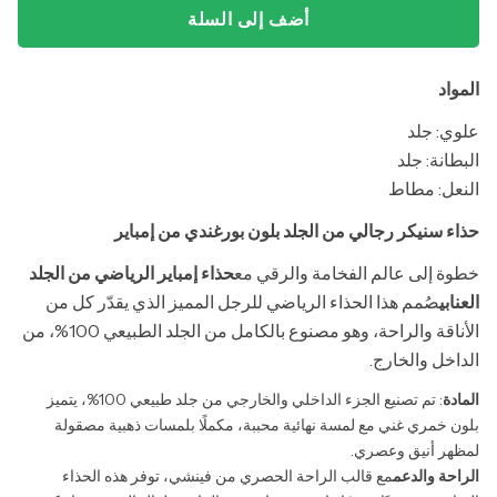
أضف إلى السلة
المواد
علوي: جلد
البطانة: جلد
النعل: مطاط
حذاء سنيكر رجالي من الجلد بلون بورغندي من إمباير
خطوة إلى عالم الفخامة والرقي مع
حذاء إمباير الرياضي من الجلد
العنابي
صُمم هذا الحذاء الرياضي للرجل المميز الذي يقدّر كل من
الأناقة والراحة، وهو مصنوع بالكامل من الجلد الطبيعي 100%، من
الداخل والخارج.
المادة
: تم تصنيع الجزء الداخلي والخارجي من جلد طبيعي 100%، يتميز
بلون خمري غني مع لمسة نهائية محببة، مكملًا بلمسات ذهبية مصقولة
لمظهر أنيق وعصري.
الراحة والدعم
مع قالب الراحة الحصري من فينشي، توفر هذه الحذاء