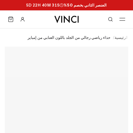
العنصر الثاني بخصم 50%
S
30
M
40
H
22
D
5
الرئيسية
/
حذاء رياضي رجالي من الجلد باللون العنابي من إمباير