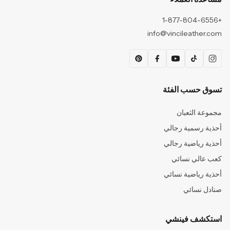
+1-877-804-6556
info@vincileather.com
تسوق حسب الفئة
مجموعة الثعبان
أحذية رسمية رجالي
أحذية رياضية رجالي
كعب عالي نسائي
أحذية رياضية نسائي
صنادل نسائي
استكشف فينشي