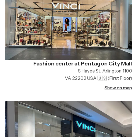
Fashion center at Pentagon City Mall
1100 S Hayes St, Arlington
VA 22202 USA 🇺🇸
(First Floor)
Show on map