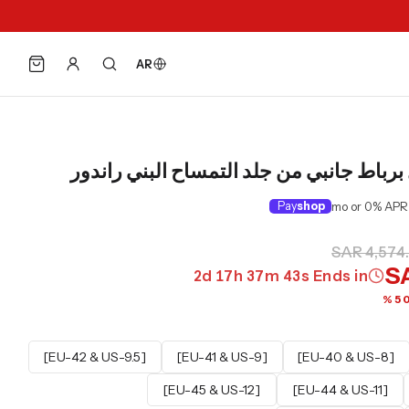
AR
برباط جانبي من جلد التمساح البني راندور
Pay
shop
SAR 4,574
S
2
d
17
h
37
m
41
s
Ends in
[EU-42 & US-9.5]
[EU-41 & US-9]
[EU-40 & US-8]
[EU-45 & US-12]
[EU-44 & US-11]