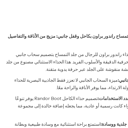
مساح راندور براون بكاحل وقفل جانبي: مزيج من الأناقة والتفاصيل
حذاء راندور براون للرجال من جلد التمساح بتصميم سحاب جانبي
فية الدقيقة والأسلوب الفريد. هذا الحذاء الاستثنائي مصنوع من جلد
ة منقوشة على الجلد عبر حرفة يدوية متقنة.
نبي:
ميزة السحاب الجانبي لا تعزز فقط الجاذبية البصرية للحذاء
 الارتداء، مما يوفر الأناقة والراحة معًا.
د الاستخدامات:
تصميم حذاء الكاحل Randor Boot يوفر تنوعًا
ء كانت رسمية أو عادية، مما يجعله إضافة خالدة إلى مجموعة
جلدية ووسادة:
استمتع براحة استثنائية مع وسادة طبيعية وبطانة