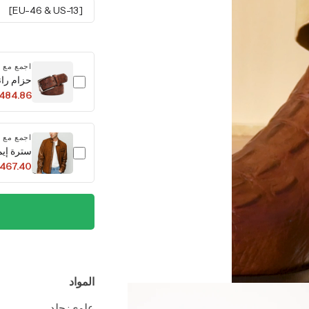
[EU-46 & US-13]
اجمع مع
حزام ران
484.86
اجمع مع
سترة إيم
,467.40
المواد
علوي: جلد