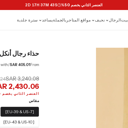
العنصر الثاني بخصم 50%
S
41
M
37
H
17
D
2
يت
الرجال
نحيف
مواقع المتاجر
بالجملة
يساعد
سترة جلدية
حذاء رجال أنكل 
/mo or 0% APR with
SAR 405.01
From
SAR 3,240.08
.24
AR 2,430.06
العنصر الثاني بخصم 50%
مقاس
[EU-39 & US-7]
[EU-43 & US-10]