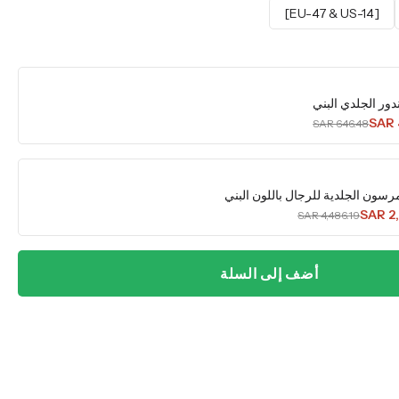
[EU-47 & US-14]
دور الجلدي البني
SAR 
SAR 646.48
رسون الجلدية للرجال باللون البني
SAR 2
SAR 4,486.19
أضف إلى السلة