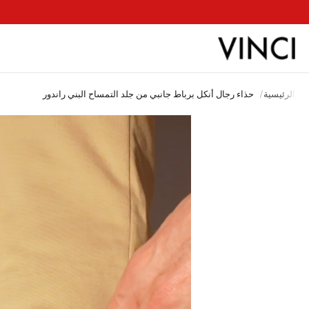
ب
الرئيسية
/
حذاء رجال أنكل برباط جانبي من جلد التمساح البني راندور