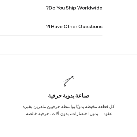
. Orders placed Friday afternoon through Sunday or on
Do You Ship Worldwide?
up to three business days for order processing during
 to seven business days, depending on your location.
ldwide, it will take 5 business days with DHL ground.
l shipments will show shipping estimates at checkout.
I Have Other Questions?
o@vincileather.com or phone number: +1 877-804-6556.
صناعة يدوية حرفية
كل قطعة مخيطة يدويًا بواسطة حرفيين ماهرين بخبرة
عقود — بدون اختصارات، بدون آلات، حرفية خالصة.