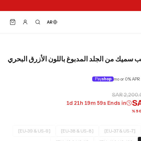
AR
 سميك من الجلد المدبوغ باللون الأزرق البحري
Pay
shop
SAR 2,200.
SA
1
d
21
h
19
m
58
s
Ends in
[EU-39 & US-9]
[EU-38 & US-8]
[EU-37 & US-7]