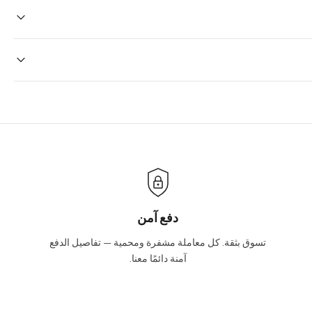
Once your order is placed, it will ship within one business day
holidays will be shipped on the next business day. Please allow 
sale times and the holidays. Standard shipping takes four
Yes we do ship wor
Internationa
We will be glad to help you. Please, you can reach us via: inf
دفع آمن
تسوق بثقة. كل معاملة مشفرة ومحمية — تفاصيل الدفع
آمنة دائمًا معنا.