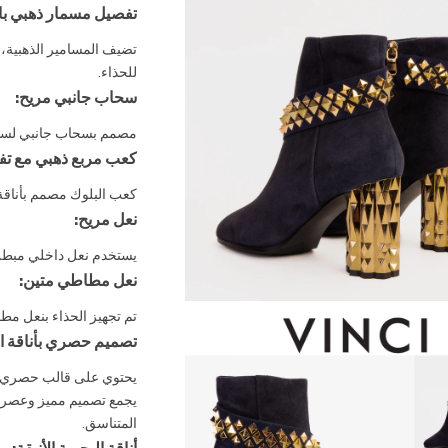
تفصيل مسمار ذهبي با
تضيف المسامير الذهبية،
للحذاء.
سحاب جانبي مريح:
مصمم بسحاب جانبي لسهول
كعب مربع ذهبي مع تف
كعب البلوك مصمم بأناقة
نعل مريح:
يستخدم نعل داخلي مبطن 
نعل مطاطي متين:
تم تجهيز الحذاء بنعل مط
تصميم حصري بأناقة ا
يحتوي على قالب حصري، يو
يجمع تصميم مميز وعصري ب
المتناسق.