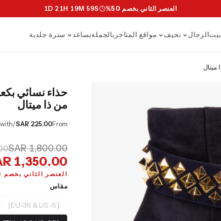
العنصر الثاني بخصم 50%
S
58
M
19
H
21
D
1
يت
الرجال
نحيف
مواقع المتاجر
بالجملة
يساعد
سترة جلدية
 ميتال
حذاء نسائي بكعب
من ذا ميتال
/mo or 0% APR with
SAR 225.00
From
SAR 1,800.00
00
R 1,350.00
العنصر الثاني بخصم 50%
مقاس
[EU-36 & US-6]