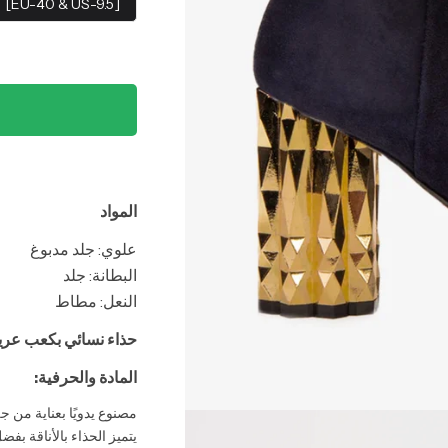
[EU-40 & US-9.5]
المواد
علوي: جلد مدبوغ
البطانة: جلد
النعل: مطاط
حذاء نسائي بكعب عريض
المادة والحرفية:
مصنوع يدويًا بعناية من جلد
يتميز الحذاء بالأناقة بفض