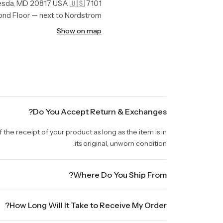
7101 Democracy Blvd, Bethesda, MD 20817 USA 🇺🇸
nd Floor — next to Nordstrom
Show on map
Do You Accept Return & Exchanges?
the receipt of your product as long as the item is in
its original, unworn condition.
Where Do You Ship From?
We are shipping from Virginia, USA to Worldwide.
How Long Will It Take to Receive My Order?